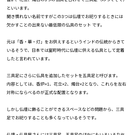
といいます。
聞き慣れない名前ですがこの3つは仏壇でお祀りするときには
欠かすことの出来ない最低限の仏具のセット です。
元は「香・華・灯」をお供えするというインドの伝統からきて
いるそうで、日本では室町時代に仏壇に供える仏具として定着
したと言われています。
三具足にさらに仏具を追加したセットを五具足と呼びます。
内容としては、香炉×1、花立×2、燭台×2となり、これらを左右
対称にならべるのが正式な配置となります。
しかし仏壇に飾ることができるスペースなどの問題から、三具
足でお祀りすることも多くなっているそうです。
仏壇・仏具屋さんには三具足、五具足のほかにもいろいろなセ