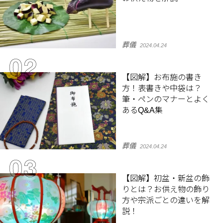
葬儀
2024.04.24
【図解】お布施の書き
方！表書きや中袋は？
筆・ペンのマナーとよく
あるQ&A集
葬儀
2024.04.24
【図解】初盆・新盆の飾
りとは？お供え物の飾り
方や宗派ごとの違いを解
説！