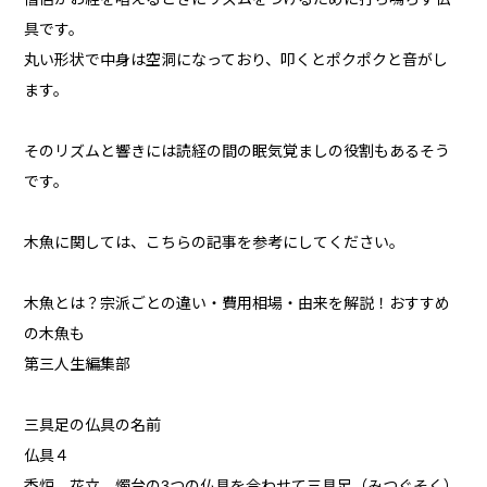
具です。
丸い形状で中身は空洞になっており、叩くとポクポクと音がし
ます。
そのリズムと響きには読経の間の眠気覚ましの役割もあるそう
です。
木魚に関しては、こちらの記事を参考にしてください。
木魚とは？宗派ごとの違い・費用相場・由来を解説！おすすめ
の木魚も
第三人生編集部
三具足の仏具の名前
仏具４
香炉、花立、燭台の3つの仏具を合わせて三具足（みつぐそく）