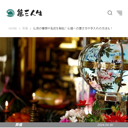
第三人生 〜寄り道の歩き方〜
HOME
葬儀
仏具の種類や名前を解説！仏壇への置き方や手入れの方法も！
葬儀
2024.04.30