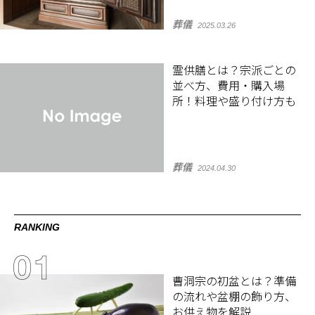
葬儀
2025.03.26
霊供膳とは？宗派ごとの
並べ方、費用・購入場
所！料理や盛り付け方も
葬儀
2024.04.30
RANKING
曹洞宗の初盆とは？準備
の流れや盆棚の飾り方、
お供え物を解説