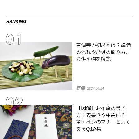
RANKING
曹洞宗の初盆とは？準備
の流れや盆棚の飾り方、
お供え物を解説
葬儀
2024.04.24
【図解】お布施の書き
方！表書きや中袋は？
筆・ペンのマナーとよく
あるQ&A集