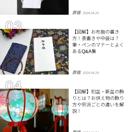
葬儀
2024.04.24
【図解】お布施の書き
方！表書きや中袋は？
筆・ペンのマナーとよく
あるQ&A集
葬儀
2024.04.24
【図解】初盆・新盆の飾
りとは？お供え物の飾り
方や宗派ごとの違いを解
説！