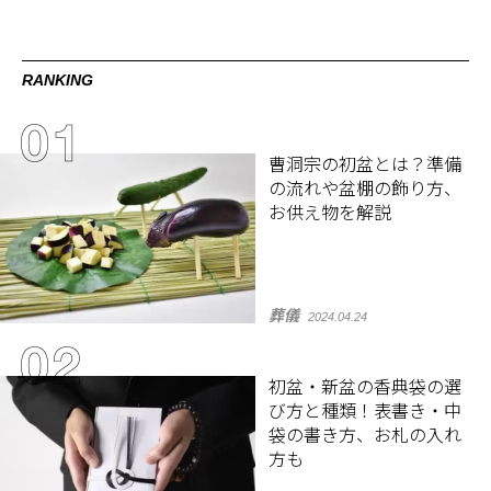
RANKING
曹洞宗の初盆とは？準備
の流れや盆棚の飾り方、
お供え物を解説
葬儀
2024.04.24
初盆・新盆の香典袋の選
び方と種類！表書き・中
袋の書き方、お札の入れ
方も