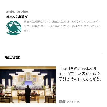
writer profile
第三人生編集部
第三人生編集部です。第三人生では、終活・ライフエンディ
ング、葬儀のマナーやお墓選びなど、終活の知りたいに答え
ます。
RELATED
『忌引きのため休みま
す』の正しい表現とは？
忌引き時の伝え方を解説
葬儀
2024.04.30