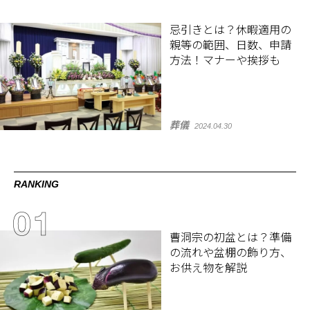
忌引きとは？休暇適用の
親等の範囲、日数、申請
方法！マナーや挨拶も
葬儀
2024.04.30
RANKING
曹洞宗の初盆とは？準備
の流れや盆棚の飾り方、
お供え物を解説