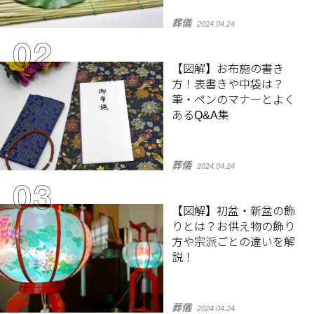
葬儀
2024.04.24
【図解】お布施の書き
方！表書きや中袋は？
筆・ペンのマナーとよく
あるQ&A集
葬儀
2024.04.24
【図解】初盆・新盆の飾
りとは？お供え物の飾り
方や宗派ごとの違いを解
説！
葬儀
2024.04.24