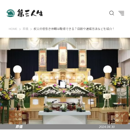
第三人生 〜寄り道の歩き方〜
HOME
葬儀
叔父の忌引き休暇は取得できる？日数や連絡方法などを紹介！
葬儀
2024.04.30