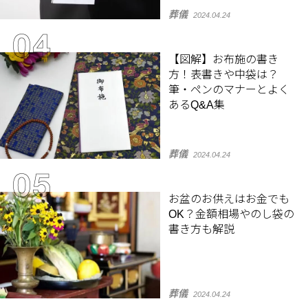
葬儀
2024.04.24
【図解】お布施の書き
方！表書きや中袋は？
筆・ペンのマナーとよく
あるQ&A集
葬儀
2024.04.24
お盆のお供えはお金でも
OK？金額相場やのし袋の
書き方も解説
葬儀
2024.04.24