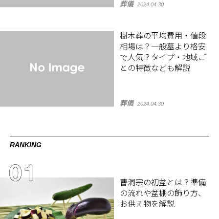
葬儀
2024.04.30
樹木葬の平均費用・値段
相場は？一般墓より格安
で人気？タイプ・地域ご
との特徴なども解説
葬儀
2024.04.30
RANKING
曹洞宗の初盆とは？準備
の流れや盆棚の飾り方、
お供え物を解説