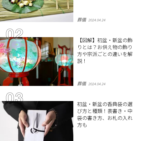
葬儀
2024.04.24
【図解】初盆・新盆の飾
りとは？お供え物の飾り
方や宗派ごとの違いを解
説！
葬儀
2024.04.24
初盆・新盆の香典袋の選
び方と種類！表書き・中
袋の書き方、お札の入れ
方も