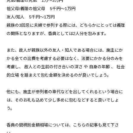
兄弟/義理の兄弟 1万〜3万円
祖父母/義理の祖父母 5千円〜1万円
友人/知人 5千円〜1万円
親族の3回忌に夫婦で参列する際には、どちらかにとっては義理
の関係となりますが、香典としては2人分を包みます。
また、故人が親族以外の友人・知人である場合には、施主にか
かる全ての出費を考慮する必要はなく、法要にかかる分のみを
考慮し、 故人との生前の付き合いの深さ や 自身の年齢 、 社会
的立場 を踏まえて包む金額を決めるのが良いでしょう。
他にも、施主が参列者の車代などを出してくれるという場合に
は、そのお礼も込めて少し多めに包むなどすると良いでしょ
う。
香典の間柄別金額相場については、こちらの記事も見て下さ