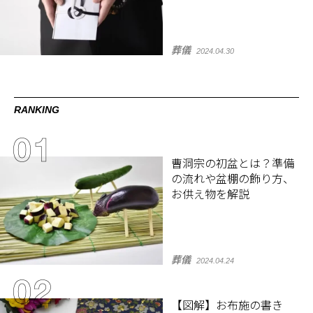
葬儀
2024.04.30
RANKING
曹洞宗の初盆とは？準備
の流れや盆棚の飾り方、
お供え物を解説
葬儀
2024.04.24
【図解】お布施の書き