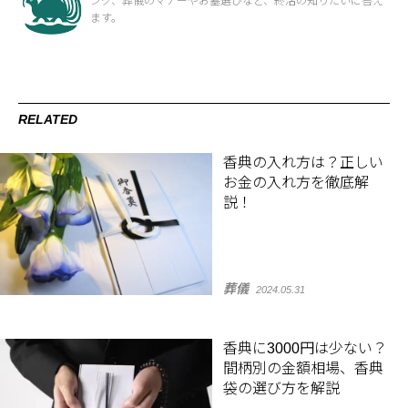
ング、葬儀のマナーやお墓選びなど、終活の知りたいに答え
ます。
RELATED
香典の入れ方は？正しい
お金の入れ方を徹底解
説！
葬儀
2024.05.31
香典に3000円は少ない？
間柄別の金額相場、香典
袋の選び方を解説