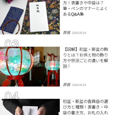
方！表書きや中袋は？
筆・ペンのマナーとよく
あるQ&A集
葬儀
2024.04.24
【図解】初盆・新盆の飾
りとは？お供え物の飾り
方や宗派ごとの違いを解
説！
葬儀
2024.04.24
初盆・新盆の香典袋の選
び方と種類！表書き・中
袋の書き方、お札の入れ