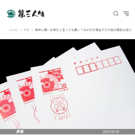
第三人生 〜寄り道の歩き方〜
HOME
葬儀
喪中に良いお年をと言っても良い？はがきの場合やその他の挨拶も紹介
葬儀
2024.04.30