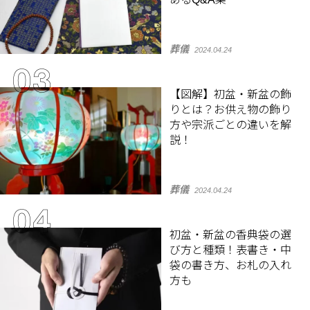
葬儀
2024.04.24
【図解】初盆・新盆の飾
りとは？お供え物の飾り
方や宗派ごとの違いを解
説！
葬儀
2024.04.24
初盆・新盆の香典袋の選
び方と種類！表書き・中
袋の書き方、お札の入れ
方も