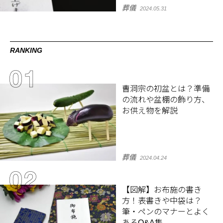
葬儀
2024.05.31
RANKING
曹洞宗の初盆とは？準備
の流れや盆棚の飾り方、
お供え物を解説
葬儀
2024.04.24
【図解】お布施の書き
方！表書きや中袋は？
筆・ペンのマナーとよく
あるQ&A集