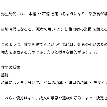
弥生時代には、 木棺 や 石棺 を用いるようになり、部族長が
古墳時代になると、 死者の弔い よりも 権力者の業績 を讃え
このように、墳墓を建てるという行為には、死者の弔いのた
権力を象徴するためであったりと様々な目的があります。
墳墓の種類
墓誌
墳墓には大きく分けて、 和型の墳墓 ・ 洋型の墳墓 ・ デザ
これらに優劣はなく、故人の意思や遺族の好みによって決定