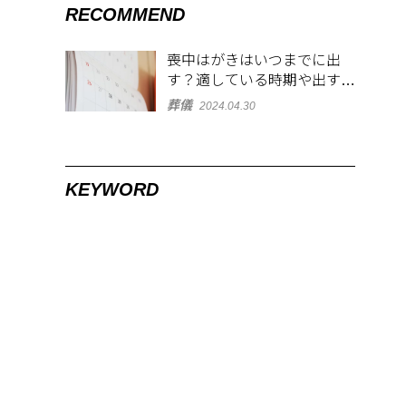
RECOMMEND
喪中はがきはいつまでに出
す？適している時期や出す範
囲を解説！
葬儀
2024.04.30
KEYWORD