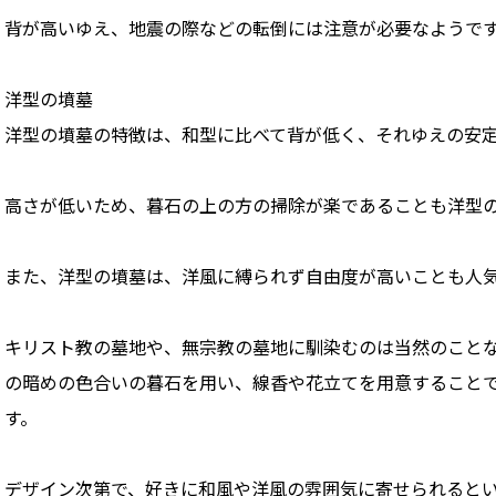
背が高いゆえ、地震の際などの転倒には注意が必要なようで
洋型の墳墓
洋型の墳墓の特徴は、和型に比べて背が低く、それゆえの安
高さが低いため、暮石の上の方の掃除が楽であることも洋型
また、洋型の墳墓は、洋風に縛られず自由度が高いことも人
キリスト教の墓地や、無宗教の墓地に馴染むのは当然のこと
の暗めの色合いの暮石を用い、線香や花立てを用意すること
す。
デザイン次第で、好きに和風や洋風の雰囲気に寄せられると