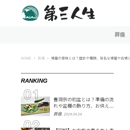
葬儀
第三人生 〜寄り道の歩き方〜
HOME
葬儀
墳墓の意味とは？歴史や種類、有名な墳墓や古墳
RANKING
曹洞宗の初盆とは？準備の流
れや盆棚の飾り方、お供え物
を解説
葬儀
2024.04.24