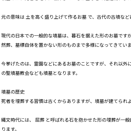
元の意味は 土を高く盛り上げて作るお墓 で、古代の古墳な
現代の日本での一般的な墳墓は、暮石を据えた形のお墓です
然葬、墓標自体を置かない形のものまで多様になってきてい
今挙げたのは、霊園などにあるお墓のことですが、それ以外
の聖墳墓教会なども墳墓となります。
墳墓の歴史
死者を埋葬する習慣は古くからありますが、墳墓が建てられ
縄文時代には、 屈葬 と呼ばれる石を抱かせた形の埋葬が一
ります。