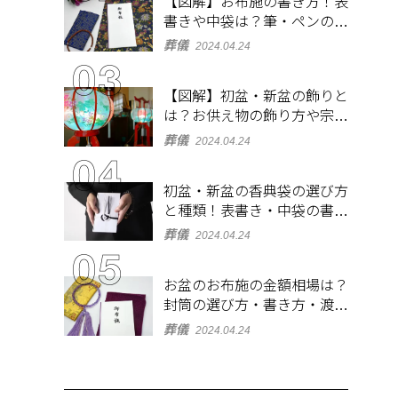
【図解】お布施の書き方！表
書きや中袋は？筆・ペンのマ
ナーとよくあるQ&A集
葬儀
2024.04.24
【図解】初盆・新盆の飾りと
は？お供え物の飾り方や宗派
ごとの違いを解説！
葬儀
2024.04.24
初盆・新盆の香典袋の選び方
と種類！表書き・中袋の書き
方、お札の入れ方も
葬儀
2024.04.24
お盆のお布施の金額相場は？
封筒の選び方・書き方・渡し
方も解説
葬儀
2024.04.24