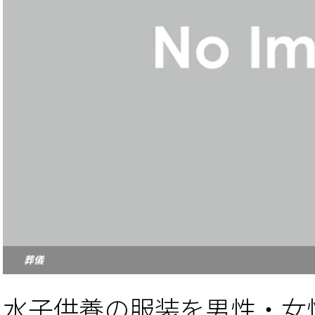
葬儀
水子供養の服装を男性・女