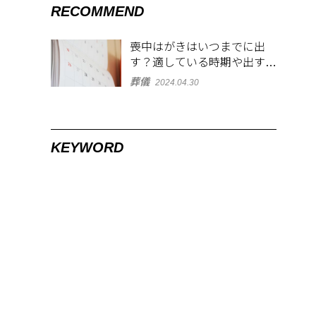
RECOMMEND
喪中はがきはいつまでに出
す？適している時期や出す範
囲を解説！
葬儀
2024.04.30
KEYWORD