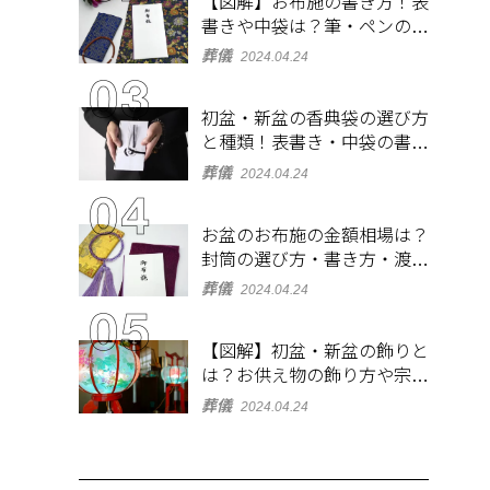
【図解】お布施の書き方！表
書きや中袋は？筆・ペンのマ
ナーとよくあるQ&A集
葬儀
2024.04.24
初盆・新盆の香典袋の選び方
と種類！表書き・中袋の書き
方、お札の入れ方も
葬儀
2024.04.24
お盆のお布施の金額相場は？
封筒の選び方・書き方・渡し
方も解説
葬儀
2024.04.24
【図解】初盆・新盆の飾りと
は？お供え物の飾り方や宗派
ごとの違いを解説！
葬儀
2024.04.24