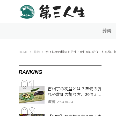
葬儀
第三人生 〜寄り道の歩き方〜
HOME
葬儀
水子供養の服装を男性・女性別に紹介！お布施、
RANKING
曹洞宗の初盆とは？準備の流
れや盆棚の飾り方、お供え物
を解説
葬儀
2024.04.24