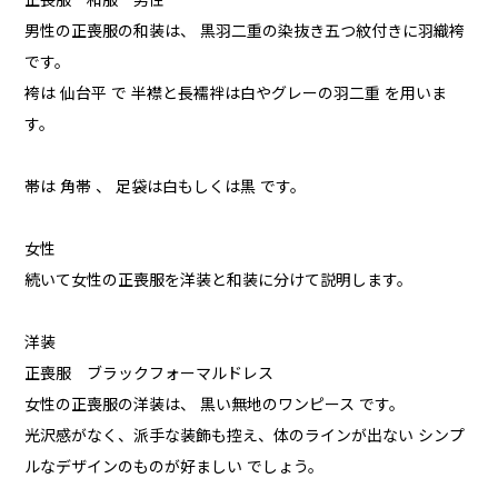
正喪服 和服 男性
男性の正喪服の和装は、 黒羽二重の染抜き五つ紋付きに羽織袴
です。
袴は 仙台平 で 半襟と長襦袢は白やグレーの羽二重 を用いま
す。
帯は 角帯 、 足袋は白もしくは黒 です。
女性
続いて女性の正喪服を洋装と和装に分けて説明します。
洋装
正喪服 ブラックフォーマルドレス
女性の正喪服の洋装は、 黒い無地のワンピース です。
光沢感がなく、派手な装飾も控え、体のラインが出ない シンプ
ルなデザインのものが好ましい でしょう。