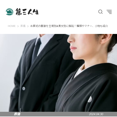
第三人生 〜寄り道の歩き方〜
HOME
葬儀
お葬式の服装を立場別&男女別に解説！種類やマナー、小物も紹介
葬儀
2024.04.30