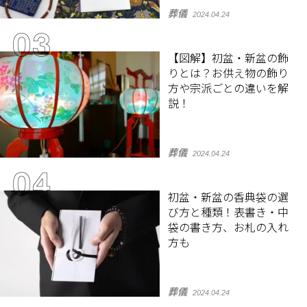
葬儀
2024.04.24
【図解】初盆・新盆の飾
りとは？お供え物の飾り
方や宗派ごとの違いを解
説！
葬儀
2024.04.24
初盆・新盆の香典袋の選
び方と種類！表書き・中
袋の書き方、お札の入れ
方も
葬儀
2024.04.24