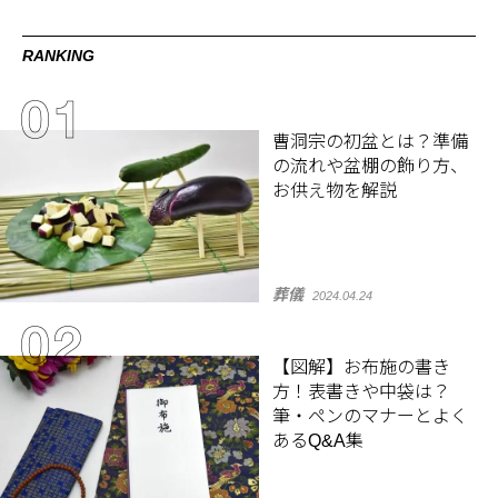
RANKING
曹洞宗の初盆とは？準備
の流れや盆棚の飾り方、
お供え物を解説
葬儀
2024.04.24
【図解】お布施の書き
方！表書きや中袋は？
筆・ペンのマナーとよく
あるQ&A集