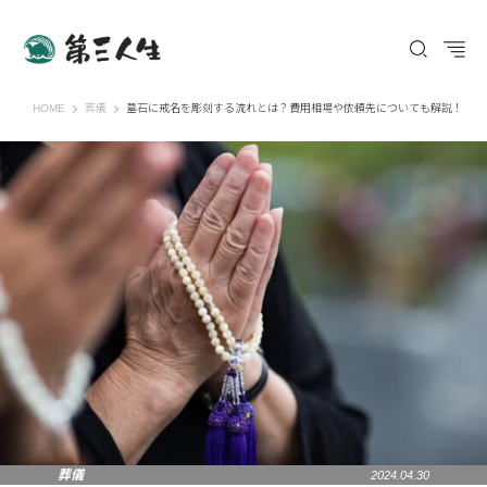
第三人生 〜寄り道の歩き方〜
HOME
葬儀
墓石に戒名を彫刻する流れとは？費用相場や依頼先についても解説！
葬儀
2024.04.30