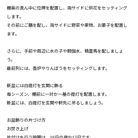
棚奥の真ん中に位牌を配置し、両サイドに供花をセッティング
します。
その前にご膳を配し、両サイドに野菜や果物、お菓子を配置し
ます。
さらに、手前や周辺に水の子や閼伽水、精霊馬を配しましょ
う。
最前列には、香炉やりんぼうをセッティングします。
新盆には白提灯を玄関に飾る
毎シーズン、棚前に一対か一基の提灯を配置します。
新盆には、白提灯を玄関や軒先に吊るしましょう。
お盆飾りの片づけ方
お焚き上げ
片付けを行う時期は、16日の夜か17日です。