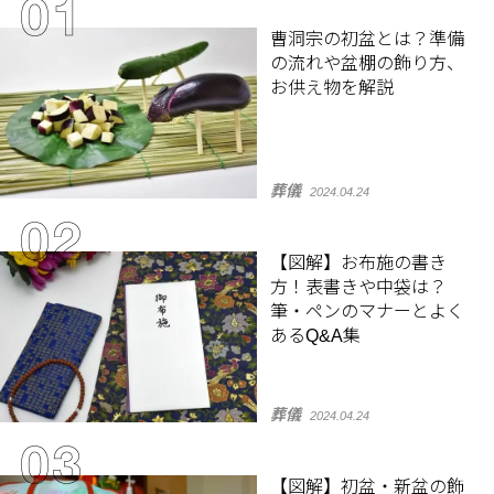
曹洞宗の初盆とは？準備
の流れや盆棚の飾り方、
お供え物を解説
葬儀
2024.04.24
【図解】お布施の書き
方！表書きや中袋は？
筆・ペンのマナーとよく
あるQ&A集
葬儀
2024.04.24
【図解】初盆・新盆の飾