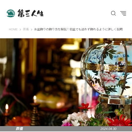
第三人生 〜寄り道の歩き方〜
HOME
葬儀
お盆飾りの飾り方を解説！初盆でも迷わず飾れるように詳しく説明
葬儀
2024.04.30