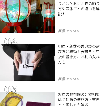
りとは？お供え物の飾り
方や宗派ごとの違いを解
説！
葬儀
2024.04.24
初盆・新盆の香典袋の選
び方と種類！表書き・中
袋の書き方、お札の入れ
方も
葬儀
2024.04.24
お盆のお布施の金額相場
は？封筒の選び方・書き
方・渡し方も解説