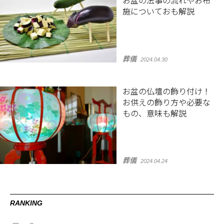
お盆の法事の流れやお布
施についておも解説
葬儀
2024.04.30
お盆の仏壇の飾り付け！
お供えの飾り方や必要な
もの、意味も解説
葬儀
2024.04.24
RANKING