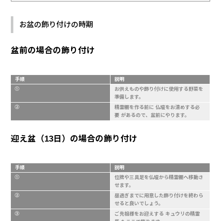
お盆の飾り付けの時期
盆前の場合の飾り付け
手順
説明
①
お供えものや飾り付けに使用する野菜を
準備します。
②
精霊棚を作る前に 仏壇をお清めする必
要 があるので、盆前にやります。
迎え盆（13日）の場合の飾り付け
手順
説明
①
位牌や三具足を仏壇から精霊棚へ移動さ
せます。
②
昼過ぎまでに用意した飾り付けを終わら
せると良いでしょう。
③
ご先祖様をお迎えする キュウリの精霊