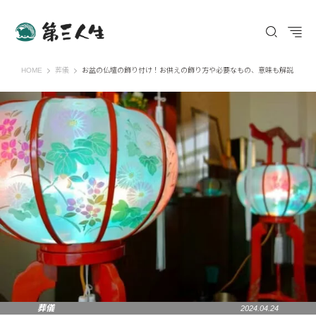
第三人生 〜寄り道の歩き方〜
HOME
葬儀
お盆の仏壇の飾り付け！お供えの飾り方や必要なもの、意味も解説
葬儀
2024.04.24