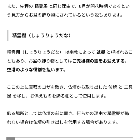
また、先程の 精霊馬 と同じ理由で、8月が開花時期であるとい
う見方からお盆の飾り物にされているという説もあります。
精霊棚（しょうりょうだな）
精霊棚（しょうりょうだな） は宗教によって
盆棚
と呼ばれるこ
ともあり、お盆の飾り物としては
ご先祖様の霊をお迎えする、
空港のような役割
を担います。
ここの上に真菰のゴザを敷き、仏壇から取り出した 位牌 と 三具
足 を移し、お供えものを飾る棚として使用します。
飾る場所としては仏壇の前に置き、何らかの理由で精霊棚が飾
れない場合は仏壇の引き出しを代用する場合があります。