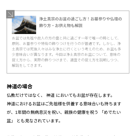
浄土真宗のお盆の過ごし方！お墓参りや仏壇の
飾り方・お供え物も解説
お盆では先祖や故人の方の霊と共に過ごす一年で唯一の時として、
原則、お墓参りや特有の飾りつけを行うのが普通です。しかし、浄
土真宗では死後人々はみな浄土に行くという考えのため、お盆も多
少意味合いが異なります。今回は浄土真宗のお盆について、意味の
捉え方から、実際の飾りつけまで、適宜その捉え方を説明しつつ、
解説をしてきます。
神道の場合
仏教だけではなく、 神道 においてもお盆が存在します。
神道におけるお盆はご先祖様を供養する意味合いも持ちます
が、1年間の無病息災を祝い、親族の健康を祝う 「めでたい
盆」 とも見なされています。