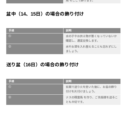
馬 もここで飾ります。
盆中（14、15日）の場合の飾り付け
手順
説明
①
水の子やお供え物が悪くなっていないか
確認し、適宜交換します。
②
水やお酒を入れ替えることも忘れずにし
ましょう。
送り盆（16日）の場合の飾り付け
手順
説明
①
玄関で送り火を焚いた後に、お盆の飾り
付けを片付けましょう。
②
ナスの精霊馬 を作り、ご先祖様を送るこ
とも大切です。