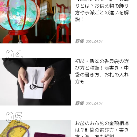
りとは？お供え物の飾り
方や宗派ごとの違いを解
説！
葬儀
2024.04.24
初盆・新盆の香典袋の選
び方と種類！表書き・中
袋の書き方、お札の入れ
方も
葬儀
2024.04.24
お盆のお布施の金額相場
は？封筒の選び方・書き
方・渡し方も解説