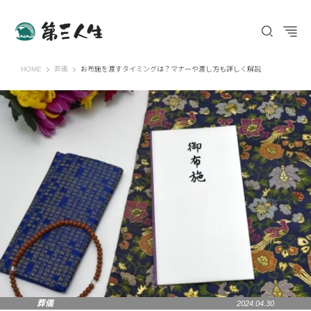
第三人生 〜寄り道の歩き方〜
HOME
葬儀
お布施を渡すタイミングは？マナーや渡し方も詳しく解説
葬儀
2024.04.30