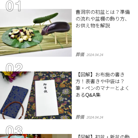
曹洞宗の初盆とは？準備
の流れや盆棚の飾り方、
お供え物を解説
葬儀
2024.04.24
【図解】お布施の書き
方！表書きや中袋は？
筆・ペンのマナーとよく
あるQ&A集
葬儀
2024.04.24
【図解】初盆・新盆の飾