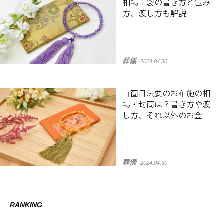
相場！袋の書き方と包み
方、渡し方も解説
葬儀
2024.04.30
百箇日法要のお布施の相
場・封筒は？書き方や渡
し方、それ以外のお金
葬儀
2024.04.30
RANKING