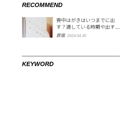
RECOMMEND
喪中はがきはいつまでに出
す？適している時期や出す範
囲を解説！
葬儀
2024.04.30
KEYWORD