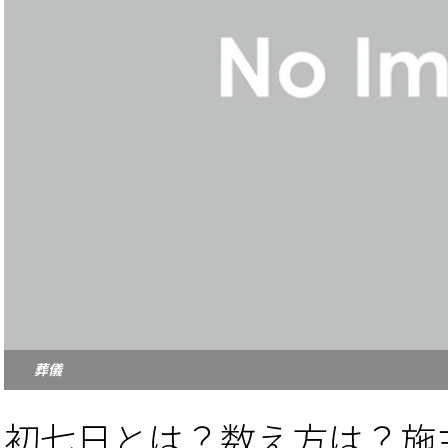
葬儀
初七日とは？数え方は？施