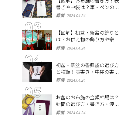
【図解】お布施の書き方！表
書きや中袋は？筆・ペンのマ
ナーとよくあるQ&A集
葬儀
2024.04.24
【図解】初盆・新盆の飾りと
は？お供え物の飾り方や宗派
ごとの違いを解説！
葬儀
2024.04.24
初盆・新盆の香典袋の選び方
と種類！表書き・中袋の書き
方、お札の入れ方も
葬儀
2024.04.24
お盆のお布施の金額相場は？
封筒の選び方・書き方・渡し
方も解説
葬儀
2024.04.24