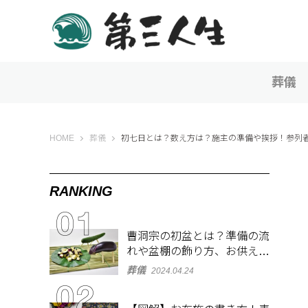
葬儀
第三人生 〜寄り道の歩き方〜
HOME
葬儀
初七日とは？数え方は？施主の準備や挨拶！参列
RANKING
曹洞宗の初盆とは？準備の流
れや盆棚の飾り方、お供え物
を解説
葬儀
2024.04.24