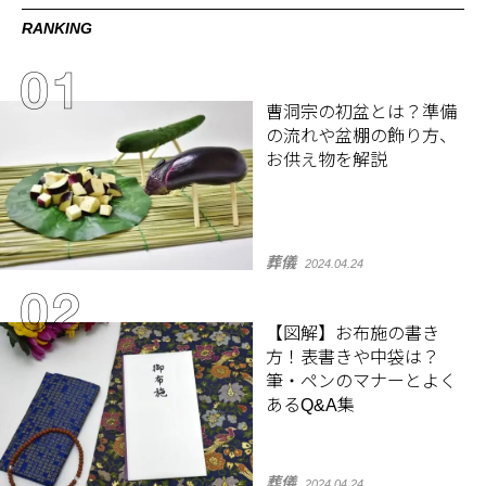
RANKING
曹洞宗の初盆とは？準備
の流れや盆棚の飾り方、
お供え物を解説
葬儀
2024.04.24
【図解】お布施の書き
方！表書きや中袋は？
筆・ペンのマナーとよく
あるQ&A集
葬儀
2024.04.24