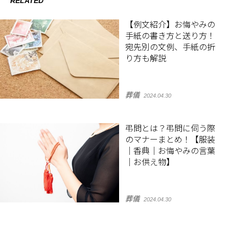
RELATED
【例文紹介】お悔やみの
手紙の書き方と送り方！
宛先別の文例、手紙の折
り方も解説
葬儀
2024.04.30
弔問とは？弔問に伺う際
のマナーまとめ！【服装
｜香典｜お悔やみの言葉
｜お供え物】
葬儀
2024.04.30