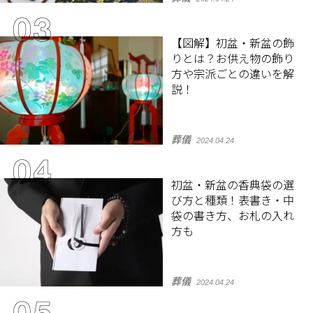
【図解】初盆・新盆の飾
りとは？お供え物の飾り
方や宗派ごとの違いを解
説！
葬儀
2024.04.24
初盆・新盆の香典袋の選
び方と種類！表書き・中
袋の書き方、お札の入れ
方も
葬儀
2024.04.24