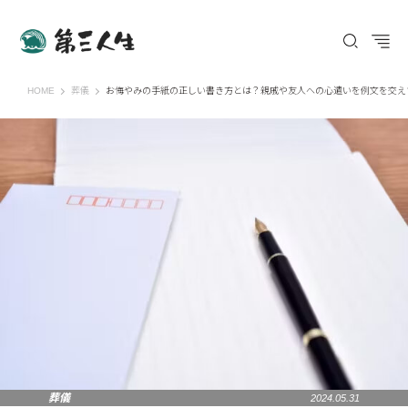
第三人生 〜寄り道の歩き方〜
HOME
葬儀
お悔やみの手紙の正しい書き方とは？親戚や友人への心遣いを例文を交え
葬儀
2024.05.31