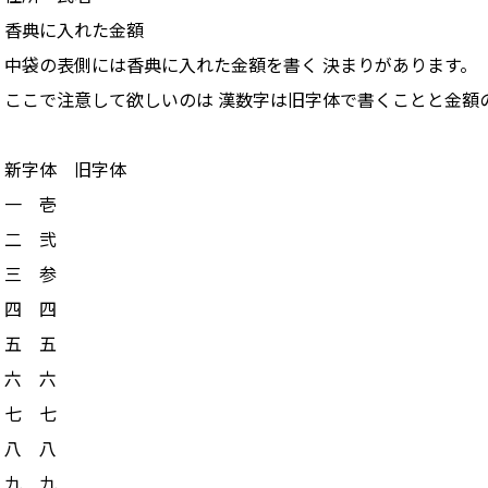
香典に入れた金額
中袋の表側には香典に入れた金額を書く 決まりがあります。
ここで注意して欲しいのは 漢数字は旧字体で書くことと金額
新字体 旧字体
一 壱
二 弐
三 参
四 四
五 五
六 六
七 七
八 八
九 九