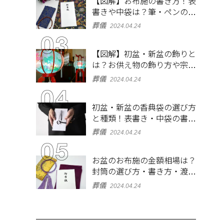
【図解】お布施の書き方！表
書きや中袋は？筆・ペンのマ
ナーとよくあるQ&A集
葬儀
2024.04.24
【図解】初盆・新盆の飾りと
は？お供え物の飾り方や宗派
ごとの違いを解説！
葬儀
2024.04.24
初盆・新盆の香典袋の選び方
と種類！表書き・中袋の書き
方、お札の入れ方も
葬儀
2024.04.24
お盆のお布施の金額相場は？
封筒の選び方・書き方・渡し
方も解説
葬儀
2024.04.24