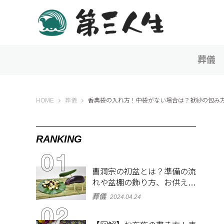
葬儀
第三人生 〜寄り道の歩き方〜
HOME
葬儀
香典袋の入れ方！中袋がない場合は？袱紗の包み
RANKING
曹洞宗の初盆とは？準備の流
れや盆棚の飾り方、お供え物
を解説
葬儀
2024.04.24