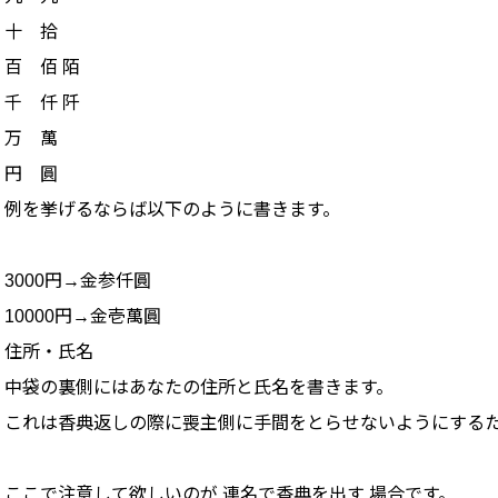
十 拾
百 佰 陌
千 仟 阡
万 萬
円 圓
例を挙げるならば以下のように書きます。
3000円→金参仟圓
10000円→金壱萬圓
住所・氏名
中袋の裏側にはあなたの住所と氏名を書きます。
これは香典返しの際に喪主側に手間をとらせないようにする
ここで注意して欲しいのが 連名で香典を出す 場合です。