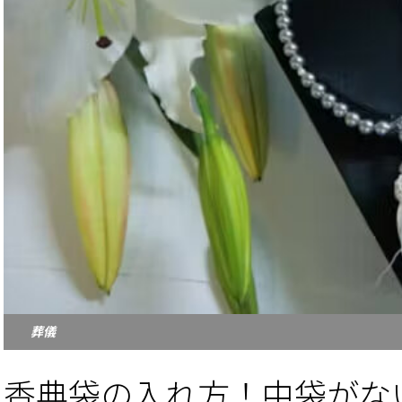
葬儀
香典袋の入れ方！中袋がな