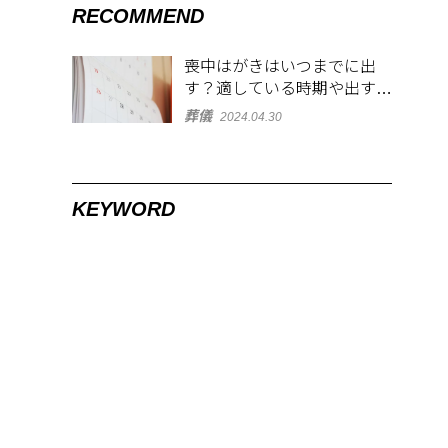
RECOMMEND
喪中はがきはいつまでに出
す？適している時期や出す範
囲を解説！
葬儀
2024.04.30
KEYWORD