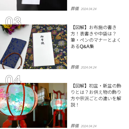
葬儀
2024.04.24
【図解】お布施の書き
方！表書きや中袋は？
筆・ペンのマナーとよく
あるQ&A集
葬儀
2024.04.24
【図解】初盆・新盆の飾
りとは？お供え物の飾り
方や宗派ごとの違いを解
説！
葬儀
2024.04.24