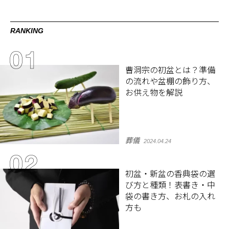
RANKING
曹洞宗の初盆とは？準備
の流れや盆棚の飾り方、
お供え物を解説
葬儀
2024.04.24
初盆・新盆の香典袋の選
び方と種類！表書き・中
袋の書き方、お札の入れ
方も