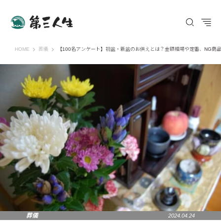
第三人生 〜寄り道の歩き方〜
HOME
葬儀
【100名アンケート】初盆・新盆のお供えとは？金額相場や定番、NG商
葬儀
2024.04.24