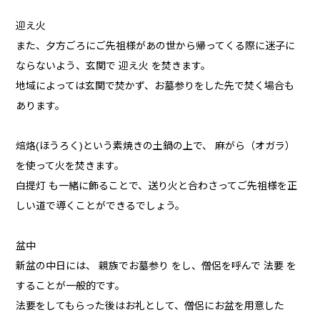
迎え火
また、夕方ごろにご先祖様があの世から帰ってくる際に迷子に
ならないよう、玄関で 迎え火 を焚きます。
地域によっては玄関で焚かず、お墓参りをした先で焚く場合も
あります。
焙烙(ほうろく)という素焼きの土鍋の上で、 麻がら（オガラ）
を使って火を焚きます。
白提灯 も一緒に飾ることで、送り火と合わさってご先祖様を正
しい道で導くことができるでしょう。
盆中
新盆の中日には、 親族でお墓参り をし、僧侶を呼んで 法要 を
することが一般的です。
法要をしてもらった後はお礼として、僧侶にお盆を用意した