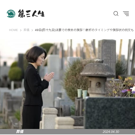
第三人生 〜寄り道の歩き方〜
HOME
葬儀
49日(四十九日)法要での喪主の挨拶！献杯のタイミングや挨拶状の例文も
葬儀
2024.04.30