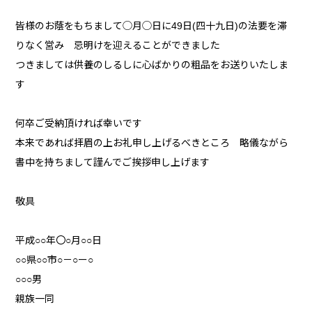
皆様のお蔭をもちまして◯月◯日に49日(四十九日)の法要を滞
りなく営み 忌明けを迎えることができました
つきましては供養のしるしに心ばかりの粗品をお送りいたしま
す
何卒ご受納頂ければ幸いです
本来であれば拝眉の上お礼申し上げるべきところ 略儀ながら
書中を持ちまして謹んでご挨拶申し上げます
敬具
平成○○年〇○月○○日
○○県○○市○－○ー○
○○○男
親族一同