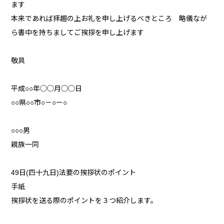
ます
本来であれば拝趨の上お礼を申し上げるべきところ 略儀なが
ら書中を持ちましてご挨拶を申し上げます
敬具
平成○○年◯◯月◯◯日
○○県○○市○－○ー○
○○○男
親族一同
49日(四十九日)法要の挨拶状のポイント
手紙
挨拶状を送る際のポイントを３つ紹介します。