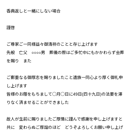
香典返しと一緒にしない場合
謹啓
ご尊家ご一同様益々御清祥のことと存じ上げます
先般 亡父 ○○○○男 葬儀の際はご多忙中にもかかわらず会葬
を賜り また
ご鄭重なる御厚志を賜りましたこと遺族一同心より厚く御礼申
し上げます
皆様のお蔭をもちまして◯月◯日に49日(四十九日)の法要を滞
りなく済ませることができました
故人が生前に賜りましたご厚情に謹んで感謝を申し上げますと
共に 変わらぬご厚誼のほど どうぞよろしくお願い申し上げ