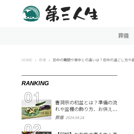
葬儀
第三人生 〜寄り道の歩き方〜
HOME
葬儀
忌中の期間や喪中との違いは？忌中の過ごし方や
RANKING
曹洞宗の初盆とは？準備の流
れや盆棚の飾り方、お供え物
を解説
葬儀
2024.04.24