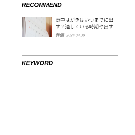
RECOMMEND
喪中はがきはいつまでに出
す？適している時期や出す範
囲を解説！
葬儀
2024.04.30
KEYWORD