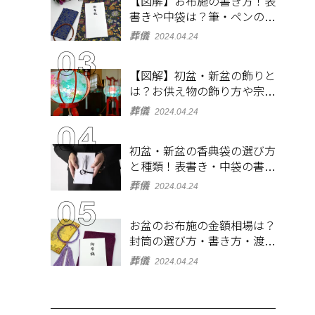
【図解】お布施の書き方！表
書きや中袋は？筆・ペンのマ
ナーとよくあるQ&A集
葬儀
2024.04.24
【図解】初盆・新盆の飾りと
は？お供え物の飾り方や宗派
ごとの違いを解説！
葬儀
2024.04.24
初盆・新盆の香典袋の選び方
と種類！表書き・中袋の書き
方、お札の入れ方も
葬儀
2024.04.24
お盆のお布施の金額相場は？
封筒の選び方・書き方・渡し
方も解説
葬儀
2024.04.24