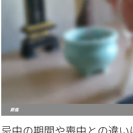
葬儀
忌中の期間や喪中との違い