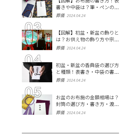
【図解】お布施の書き方！表
書きや中袋は？筆・ペンのマ
ナーとよくあるQ&A集
葬儀
2024.04.24
【図解】初盆・新盆の飾りと
は？お供え物の飾り方や宗派
ごとの違いを解説！
葬儀
2024.04.24
初盆・新盆の香典袋の選び方
と種類！表書き・中袋の書き
方、お札の入れ方も
葬儀
2024.04.24
お盆のお布施の金額相場は？
封筒の選び方・書き方・渡し
方も解説
葬儀
2024.04.24