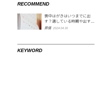
RECOMMEND
喪中はがきはいつまでに出
す？適している時期や出す範
囲を解説！
葬儀
2024.04.30
KEYWORD