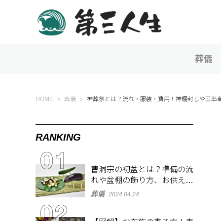
葬儀
第三人生 〜寄り道の歩き方〜
HOME
葬儀
神葬祭とは？流れ・服装・費用！神棚封じや玉串
RANKING
曹洞宗の初盆とは？準備の流
れや盆棚の飾り方、お供え物
を解説
葬儀
2024.04.24