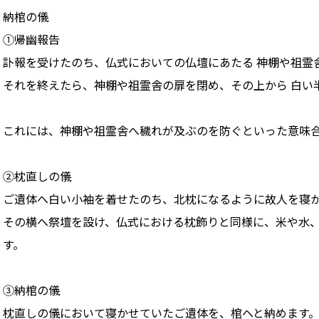
納棺の儀
①帰幽報告
訃報を受けたのち、仏式においての仏壇にあたる 神棚や祖霊
それを終えたら、神棚や祖霊舎の扉を閉め、その上から 白い
これには、神棚や祖霊舎へ穢れが及ぶのを防ぐといった意味
②枕直しの儀
ご遺体へ白い小袖を着せたのち、北枕になるように故人を寝
その横へ祭壇を設け、仏式における枕飾りと同様に、米や水
す。
③納棺の儀
枕直しの儀において寝かせていたご遺体を、棺へと納めます