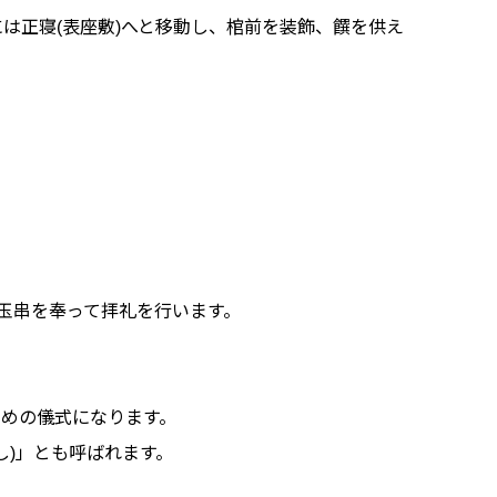
は正寝(表座敷)へと移動し、棺前を装飾、饌を供え
は玉串を奉って拝礼を行います。
ための儀式になります。
し)」とも呼ばれます。