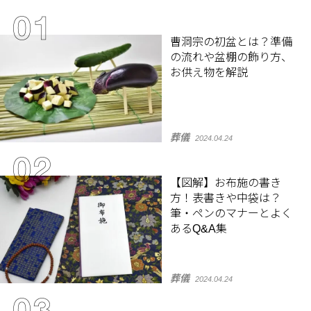
曹洞宗の初盆とは？準備
の流れや盆棚の飾り方、
お供え物を解説
葬儀
2024.04.24
【図解】お布施の書き
方！表書きや中袋は？
筆・ペンのマナーとよく
あるQ&A集
葬儀
2024.04.24