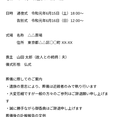
日時 通夜式 令和元年6月15日（土）18:00〜
告別式 令和元年6月16日（日）12:00〜
式場 名称 △△斎場
住所 東京都△△区◯◯町 XX-XX
喪主 山田 太郎（故人との続柄：夫）
儀式形態 仏式
葬儀に際してのご案内
・遺族の意志により、葬儀は近親者のみで執り行います
・大変恐縮ですが一般の方々のご参列はご辞退願い申し上げま
す
・誠に勝手ながら御香典はご辞退申し上げます
葬儀後の訃報報告の文例