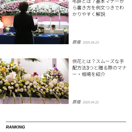
弔辞とは？基本マナーか
ら書き方を例文つきでわ
かりやすく解説
葬儀
2025.04.23
供花とは？スムーズな手
配方法3つと贈る際のマナ
ー・相場を紹介
葬儀
2025.04.22
RANKING