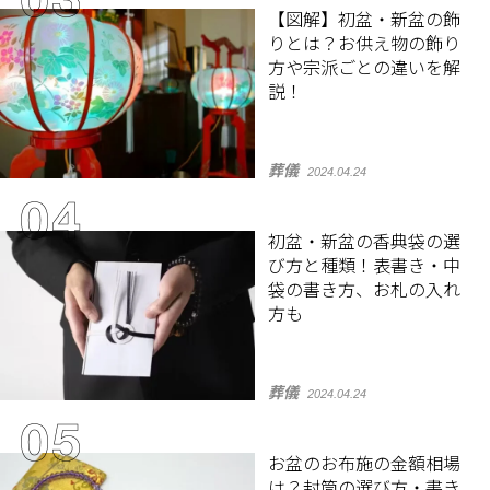
【図解】初盆・新盆の飾
りとは？お供え物の飾り
方や宗派ごとの違いを解
説！
葬儀
2024.04.24
初盆・新盆の香典袋の選
び方と種類！表書き・中
袋の書き方、お札の入れ
方も
葬儀
2024.04.24
お盆のお布施の金額相場
は？封筒の選び方・書き