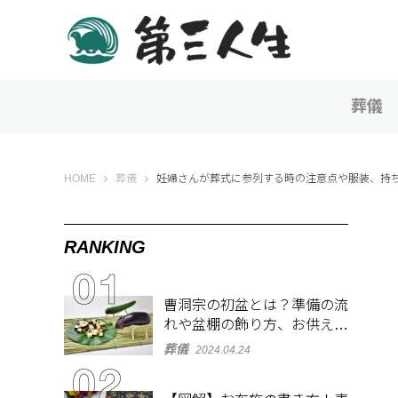
葬儀
第三人生 〜寄り道の歩き方〜
HOME
葬儀
妊婦さんが葬式に参列する時の注意点や服装、持
RANKING
曹洞宗の初盆とは？準備の流
れや盆棚の飾り方、お供え物
を解説
葬儀
2024.04.24