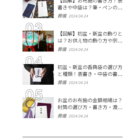
【図解】お布施の書き方！表
書きや中袋は？筆・ペンのマ
ナーとよくあるQ&A集
葬儀
2024.04.24
【図解】初盆・新盆の飾りと
は？お供え物の飾り方や宗派
ごとの違いを解説！
葬儀
2024.04.24
初盆・新盆の香典袋の選び方
と種類！表書き・中袋の書き
方、お札の入れ方も
葬儀
2024.04.24
お盆のお布施の金額相場は？
封筒の選び方・書き方・渡し
方も解説
葬儀
2024.04.24