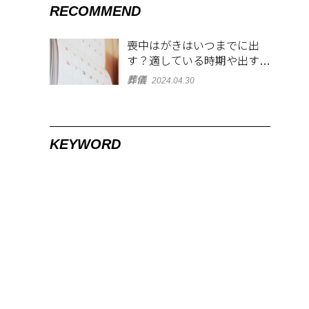
RECOMMEND
喪中はがきはいつまでに出
す？適している時期や出す範
囲を解説！
葬儀
2024.04.30
KEYWORD