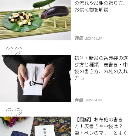
の流れや盆棚の飾り方、
お供え物を解説
葬儀
2024.04.24
初盆・新盆の香典袋の選
び方と種類！表書き・中
袋の書き方、お札の入れ
方も
葬儀
2024.04.24
【図解】お布施の書き
方！表書きや中袋は？
筆・ペンのマナーとよく