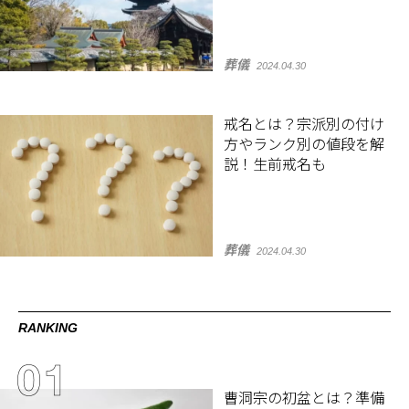
葬儀
2024.04.30
戒名とは？宗派別の付け
方やランク別の値段を解
説！生前戒名も
葬儀
2024.04.30
RANKING
曹洞宗の初盆とは？準備