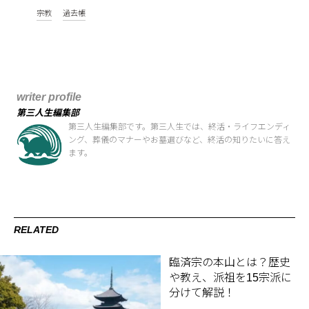
宗教
過去帳
writer profile
第三人生編集部
第三人生編集部です。第三人生では、終活・ライフエンディ
ング、葬儀のマナーやお墓選びなど、終活の知りたいに答え
ます。
RELATED
臨済宗の本山とは？歴史
や教え、派祖を15宗派に
分けて解説！