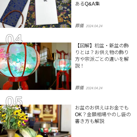
あるQ&A集
葬儀
2024.04.24
【図解】初盆・新盆の飾
りとは？お供え物の飾り
方や宗派ごとの違いを解
説！
葬儀
2024.04.24
お盆のお供えはお金でも
OK？金額相場やのし袋の
書き方も解説