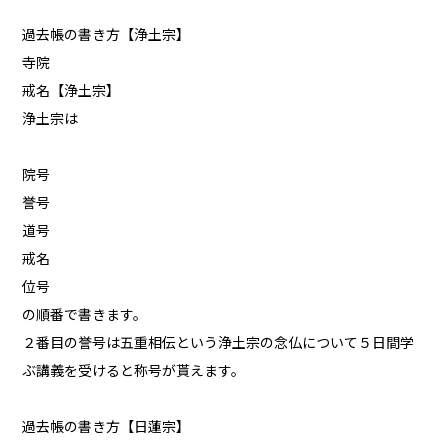
過去帳の書き方【浄土宗】
寺院
戒名【浄土宗】
浄土宗は
院号
誉号
道号
戒名
位号
の順番で書きます。
２番目の誉号は五重相伝という浄土宗の念仏について５日間学
ぶ講義を受けると称号が貰えます。
過去帳の書き方【日蓮宗】