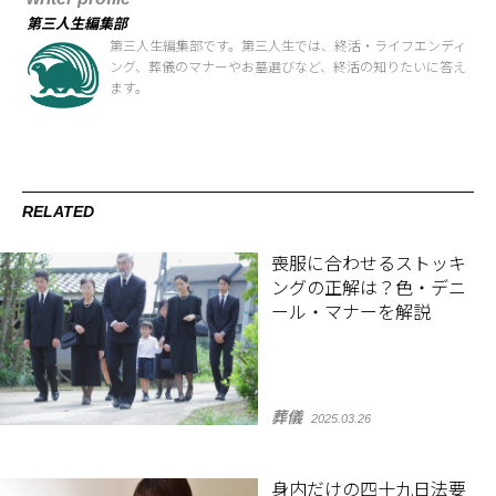
第三人生編集部
第三人生編集部です。第三人生では、終活・ライフエンディ
ング、葬儀のマナーやお墓選びなど、終活の知りたいに答え
ます。
RELATED
喪服に合わせるストッキ
ングの正解は？色・デニ
ール・マナーを解説
葬儀
2025.03.26
身内だけの四十九日法要