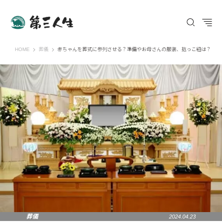
第三人生 〜寄り道の歩き方〜
HOME
葬儀
赤ちゃんを葬式に参列させる？準備やお母さんの服装、抱っこ紐は？
葬儀
2024.04.23