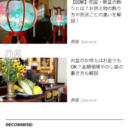
【図解】初盆・新盆の飾
りとは？お供え物の飾り
方や宗派ごとの違いを解
説！
葬儀
2024.04.24
お盆のお供えはお金でも
OK？金額相場やのし袋の
書き方も解説
葬儀
2024.04.24
RECOMMEND