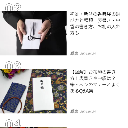
初盆・新盆の香典袋の選
び方と種類！表書き・中
袋の書き方、お札の入れ
方も
葬儀
2024.04.24
【図解】お布施の書き
方！表書きや中袋は？
筆・ペンのマナーとよく
あるQ&A集
葬儀
2024.04.24