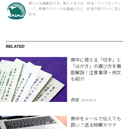
第三人生編集部です。第三人生では、終活・ライフエンディ
ング、葬儀のマナーやお墓選びなど、終活の知りたいに答え
ます。
RELATED
喪中に使える「切手」と
「はがき」の選び方を徹
底解説！注意事項・例文
も紹介
葬儀
2024.05.31
喪中をメールで伝えても
良い？送る時期やマナ