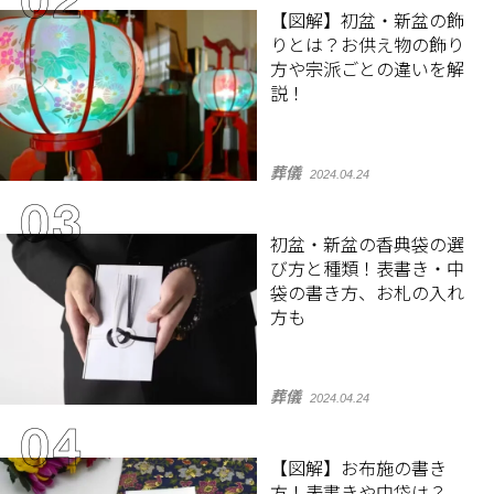
【図解】初盆・新盆の飾
りとは？お供え物の飾り
方や宗派ごとの違いを解
説！
葬儀
2024.04.24
初盆・新盆の香典袋の選
び方と種類！表書き・中
袋の書き方、お札の入れ
方も
葬儀
2024.04.24
【図解】お布施の書き
方！表書きや中袋は？