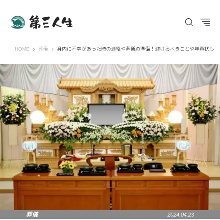
第三人生 〜寄り道の歩き方〜
HOME
葬儀
身内に不幸があった時の連絡や葬儀の準備！避けるべきことや年賀状も
葬儀
2024.04.23