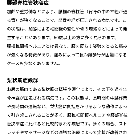
腰部脊柱管狭窄症
加齢や重労働などにより、腰椎の脊柱管（背骨の中の神経が通
る管）が狭くなることで、坐骨神経が圧迫される病気です。こ
の状態は、加齢による椎間板の変性や骨の増殖などによって発
生することがあります。50歳以上の方に多く見られます。
腰椎椎間板ヘルニアとは異なり、腰を反らす姿勢をとると痛み
が強くなる特徴があり、痛みによって長距離歩行が困難になる
ケースも少なくありません。
梨状筋症候群
お尻の筋肉である梨状筋の緊張や硬化により、その下を通る坐
骨神経が圧迫される病気です。この状態は、長時間の中腰作業
や長時間の運転など、梨状筋に負担をかけるような動作によっ
て引き起こされることが多く、腰椎椎間板ヘルニアや腰部脊柱
管狭窄症に比べると比較的まれな疾患です。多くの場合、スト
レッチやマッサージなどの適切な治療によって症状が改善され