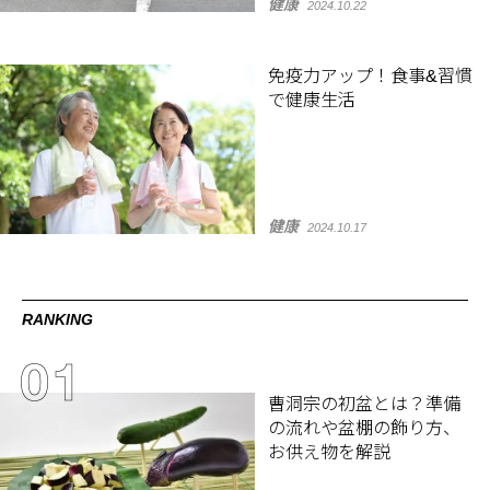
健康
2024.10.22
免疫力アップ！食事&習慣
で健康生活
健康
2024.10.17
RANKING
曹洞宗の初盆とは？準備
の流れや盆棚の飾り方、
お供え物を解説