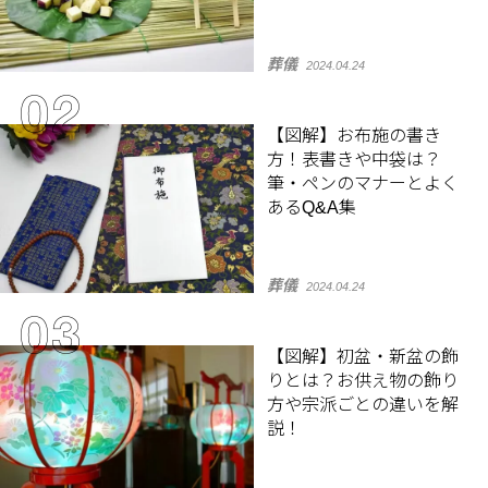
葬儀
2024.04.24
【図解】お布施の書き
方！表書きや中袋は？
筆・ペンのマナーとよく
あるQ&A集
葬儀
2024.04.24
【図解】初盆・新盆の飾
りとは？お供え物の飾り
方や宗派ごとの違いを解
説！