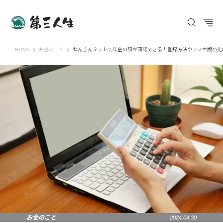
第三人生 〜寄り道の歩き方〜
HOME
お金のこと
ねんきんネットで年金の額が確認できる！登録方法やスマホ版の比
お金のこと
2024.04.30