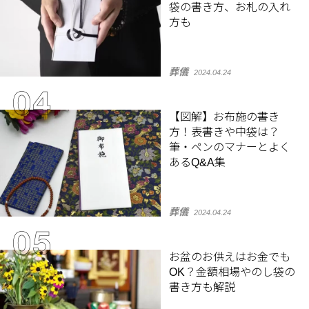
袋の書き方、お札の入れ
方も
葬儀
2024.04.24
【図解】お布施の書き
方！表書きや中袋は？
筆・ペンのマナーとよく
あるQ&A集
葬儀
2024.04.24
お盆のお供えはお金でも
OK？金額相場やのし袋の
書き方も解説