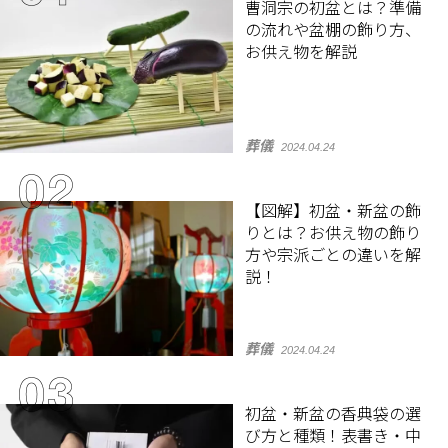
曹洞宗の初盆とは？準備
の流れや盆棚の飾り方、
お供え物を解説
葬儀
2024.04.24
【図解】初盆・新盆の飾
りとは？お供え物の飾り
方や宗派ごとの違いを解
説！
葬儀
2024.04.24
初盆・新盆の香典袋の選
び方と種類！表書き・中