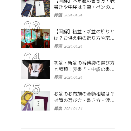
【図解】お布施の書き方！表
書きや中袋は？筆・ペンのマ
ナーとよくあるQ&A集
葬儀
2024.04.24
【図解】初盆・新盆の飾りと
は？お供え物の飾り方や宗派
ごとの違いを解説！
葬儀
2024.04.24
初盆・新盆の香典袋の選び方
と種類！表書き・中袋の書き
方、お札の入れ方も
葬儀
2024.04.24
お盆のお布施の金額相場は？
封筒の選び方・書き方・渡し
方も解説
葬儀
2024.04.24