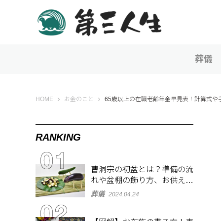
葬儀
第三人生 〜寄り道の歩き方〜
HOME
お金のこと
65歳以上の在職老齢年金早見表！計算式や
RANKING
曹洞宗の初盆とは？準備の流
れや盆棚の飾り方、お供え物
を解説
葬儀
2024.04.24