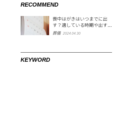
RECOMMEND
喪中はがきはいつまでに出
す？適している時期や出す範
囲を解説！
葬儀
2024.04.30
KEYWORD