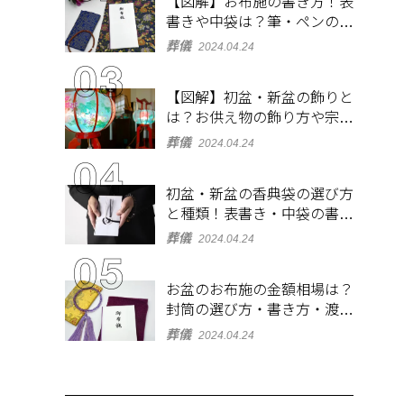
【図解】お布施の書き方！表
書きや中袋は？筆・ペンのマ
ナーとよくあるQ&A集
葬儀
2024.04.24
【図解】初盆・新盆の飾りと
は？お供え物の飾り方や宗派
ごとの違いを解説！
葬儀
2024.04.24
初盆・新盆の香典袋の選び方
と種類！表書き・中袋の書き
方、お札の入れ方も
葬儀
2024.04.24
お盆のお布施の金額相場は？
封筒の選び方・書き方・渡し
方も解説
葬儀
2024.04.24