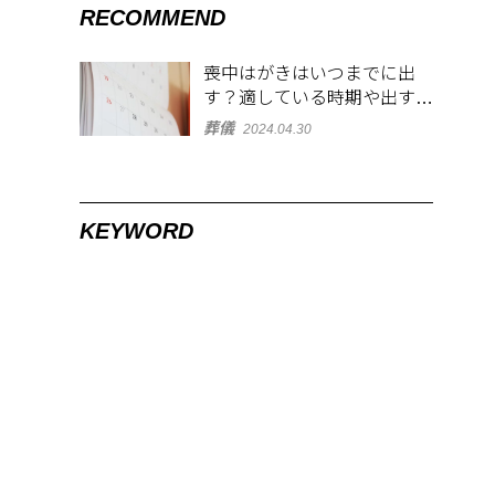
RECOMMEND
喪中はがきはいつまでに出
す？適している時期や出す範
囲を解説！
葬儀
2024.04.30
KEYWORD