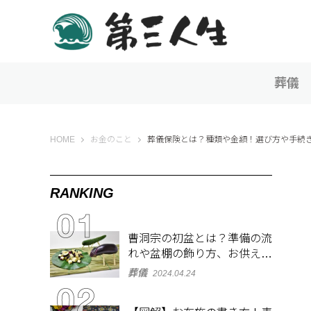
葬儀
第三人生 〜寄り道の歩き方〜
HOME
お金のこと
葬儀保険とは？種類や金額！選び方や手続
RANKING
曹洞宗の初盆とは？準備の流
れや盆棚の飾り方、お供え物
を解説
葬儀
2024.04.24