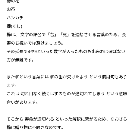
椿の花
お茶
ハンカチ
櫛(くし)
櫛は、 文字の語呂で「苦」「死」を連想させる言葉のため、長
寿のお祝いでは避けましょう。
その延長で4や9といった数字が入ったものも出来れば選ばない
方が無難です。
また櫛という言葉には 櫛の歯が欠けたよう という慣用句もあり
ます。
これは 切れ目なく続くはずのものが途切れてしまう という意味
合いがあります。
そこから 寿命が途切れる といった解釈に繋がるため、なおさら
櫛は贈り物に不向きなのです。