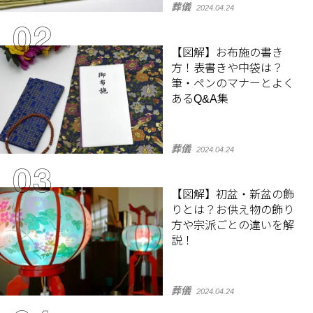
葬儀
2024.04.24
【図解】お布施の書き
方！表書きや中袋は？
筆・ペンのマナーとよく
あるQ&A集
葬儀
2024.04.24
【図解】初盆・新盆の飾
りとは？お供え物の飾り
方や宗派ごとの違いを解
説！
葬儀
2024.04.24