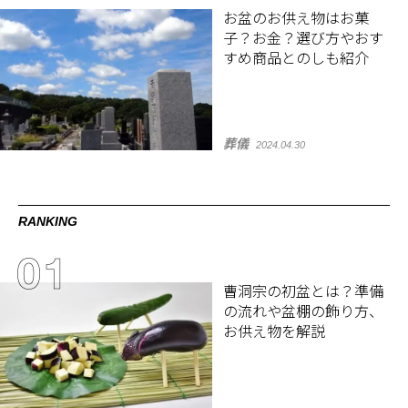
お盆のお供え物はお菓
子？お金？選び方やおす
すめ商品とのしも紹介
葬儀
2024.04.30
RANKING
曹洞宗の初盆とは？準備
の流れや盆棚の飾り方、
お供え物を解説