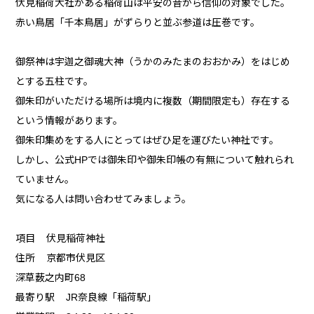
伏見稲荷大社がある稲荷山は平安の昔から信仰の対象でした。
赤い鳥居「千本鳥居」がずらりと並ぶ参道は圧巻です。
御祭神は宇迦之御魂大神（うかのみたまのおおかみ）をはじめ
とする五柱です。
御朱印がいただける場所は境内に複数（期間限定も）存在する
という情報があります。
御朱印集めをする人にとってはぜひ足を運びたい神社です。
しかし、公式HPでは御朱印や御朱印帳の有無について触れられ
ていません。
気になる人は問い合わせてみましょう。
項目 伏見稲荷神社
住所 京都市伏見区
深草薮之内町68
最寄り駅 JR奈良線「稲荷駅」