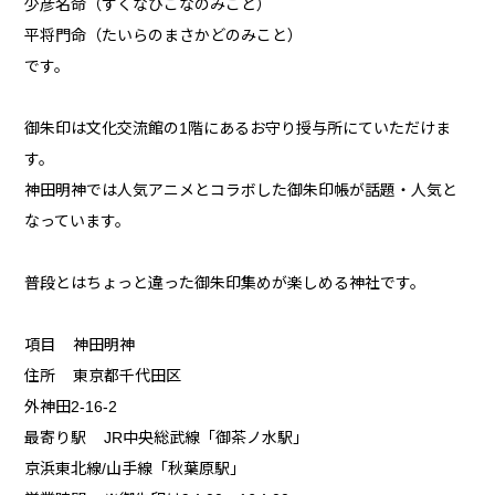
少彦名命（すくなひこなのみこと）
平将門命（たいらのまさかどのみこと）
です。
御朱印は文化交流館の1階にあるお守り授与所にていただけま
す。
神田明神では人気アニメとコラボした御朱印帳が話題・人気と
なっています。
普段とはちょっと違った御朱印集めが楽しめる神社です。
項目 神田明神
住所 東京都千代田区
外神田2-16-2
最寄り駅 JR中央総武線「御茶ノ水駅」
京浜東北線/山手線「秋葉原駅」