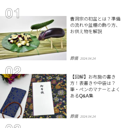
曹洞宗の初盆とは？準備
の流れや盆棚の飾り方、
お供え物を解説
葬儀
2024.04.24
【図解】お布施の書き
方！表書きや中袋は？
筆・ペンのマナーとよく
あるQ&A集
葬儀
2024.04.24