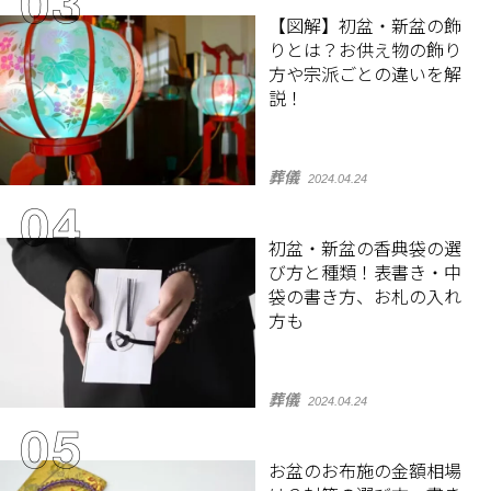
【図解】初盆・新盆の飾
りとは？お供え物の飾り
方や宗派ごとの違いを解
説！
葬儀
2024.04.24
初盆・新盆の香典袋の選
び方と種類！表書き・中
袋の書き方、お札の入れ
方も
葬儀
2024.04.24
お盆のお布施の金額相場