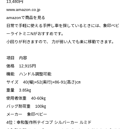
13,480円
www.amazon.co.jp
amazonで商品を見る
日常で手軽に使える手押し車を探しているときには、象印ベビ
ーライトミニNがおすすめです。
小回りが利きますので、 力が弱い人でも楽に移動できます。
項目 内容
価格 12,915円
機能 ハンドル調整可能
サイズ 40(幅)×52(奥行)×86-91(高さ)㎝
重量 3.85㎏
使用者体重 40-60㎏
バッグ耐荷重 100㎏
メーカー 象印ベビー
4位：幸和製作所テイコブ シルバーカー ルミド