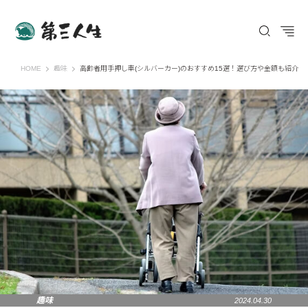
第三人生 〜寄り道の歩き方〜
HOME
趣味
高齢者用手押し車(シルバーカー)のおすすめ15選！選び方や金額も紹介
趣味
2024.04.30