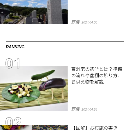
葬儀
2024.04.30
RANKING
曹洞宗の初盆とは？準備
の流れや盆棚の飾り方、
お供え物を解説
葬儀
2024.04.24
【図解】お布施の書き