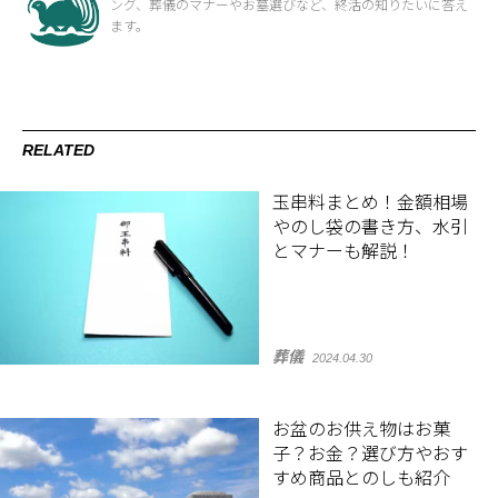
ング、葬儀のマナーやお墓選びなど、終活の知りたいに答え
ます。
RELATED
玉串料まとめ！金額相場
やのし袋の書き方、水引
とマナーも解説！
葬儀
2024.04.30
お盆のお供え物はお菓
子？お金？選び方やおす
すめ商品とのしも紹介