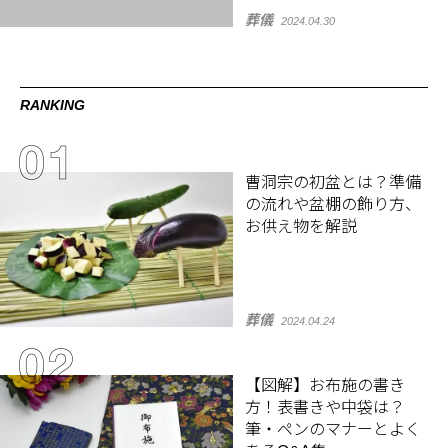
葬儀
2024.04.30
RANKING
曹洞宗の初盆とは？準備
の流れや盆棚の飾り方、
お供え物を解説
葬儀
2024.04.24
【図解】お布施の書き
方！表書きや中袋は？
筆・ペンのマナーとよく