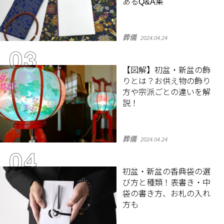
あるQ&A集
葬儀
2024.04.24
【図解】初盆・新盆の飾
りとは？お供え物の飾り
方や宗派ごとの違いを解
説！
葬儀
2024.04.24
初盆・新盆の香典袋の選
び方と種類！表書き・中
袋の書き方、お札の入れ
方も