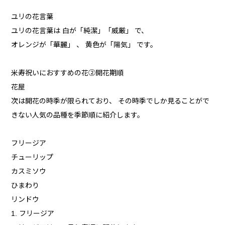
ユリの花言葉
ユリの花言葉は 白が「純潔」「威厳」 で、
オレンジが「華麗」 、 黄色が「陽気」 です。
米寿祝いにおすすめの花②開花期順
花屋
次は開花の時季が限られており、 その時季でしか見ることがで
きない人気の品種を季節順に紹介します。
フリージア
チューリップ
カスミソウ
ひまわり
リンドウ
1. フリージア