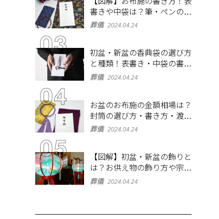
【図解】お布施の書き方！表
書きや中袋は？筆・ペンのマ
ナーとよくあるQ&A集
葬儀
2024.04.24
初盆・新盆の香典袋の選び方
と種類！表書き・中袋の書き
方、お札の入れ方も
葬儀
2024.04.24
お盆のお布施の金額相場は？
封筒の選び方・書き方・渡し
方も解説
葬儀
2024.04.24
【図解】初盆・新盆の飾りと
は？お供え物の飾り方や宗派
ごとの違いを解説！
葬儀
2024.04.24