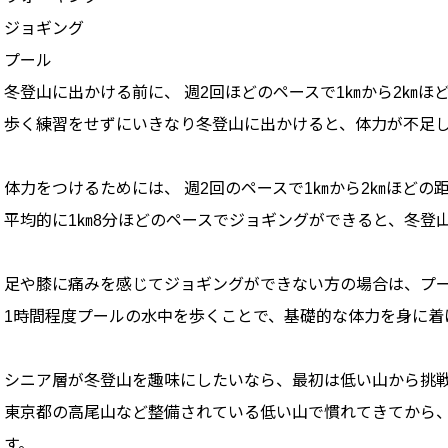
ジョギング
プール
冬登山に出かける前に、 週2回ほどのペースで1㎞から2㎞ほ
歩く練習をせずにいきなり冬登山に出かけると、体力が不足
体力をつけるためには、 週2回のペースで1㎞から2㎞ほどの
平均的に1㎞8分ほどのペースでジョギングができると、冬登
足や膝に痛みを感じてジョギングができない方の場合は、プ
1時間程度プールの水中を歩くことで、基礎的な体力を身に着
シニア層が冬登山を趣味にしたいなら、最初は低い山から挑
東京都の高尾山など整備されている低い山で慣れてきてから
す。