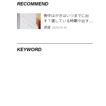
RECOMMEND
喪中はがきはいつまでに出
す？適している時期や出す範
囲を解説！
葬儀
2024.04.30
KEYWORD