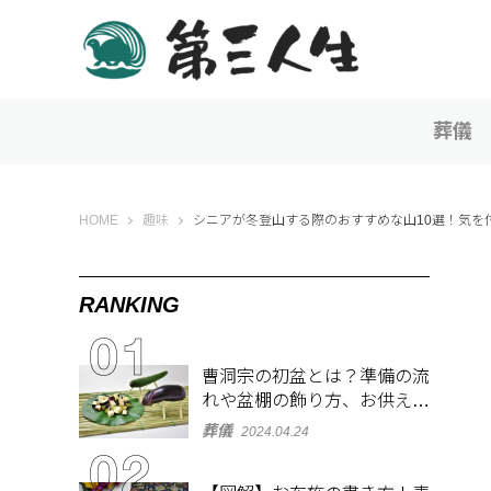
葬儀
第三人生 〜寄り道の歩き方〜
HOME
趣味
シニアが冬登山する際のおすすめな山10選！気を
RANKING
曹洞宗の初盆とは？準備の流
れや盆棚の飾り方、お供え物
を解説
葬儀
2024.04.24