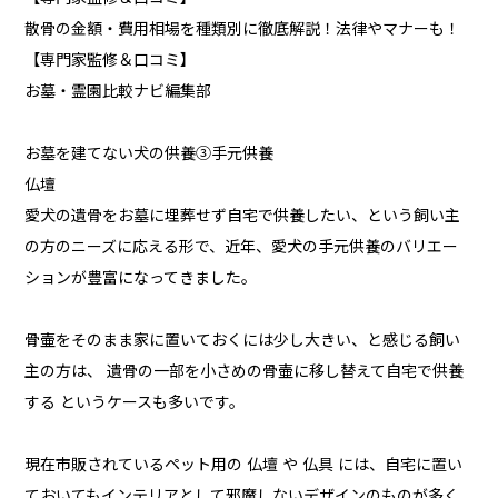
散骨の金額・費用相場を種類別に徹底解説！法律やマナーも！
【専門家監修＆口コミ】
お墓・霊園比較ナビ編集部
お墓を建てない犬の供養③手元供養
仏壇
愛犬の遺骨をお墓に埋葬せず自宅で供養したい、という飼い主
の方のニーズに応える形で、近年、愛犬の手元供養のバリエー
ションが豊富になってきました。
骨壷をそのまま家に置いておくには少し大きい、と感じる飼い
主の方は、 遺骨の一部を小さめの骨壷に移し替えて自宅で供養
する というケースも多いです。
現在市販されているペット用の 仏壇 や 仏具 には、自宅に置い
ておいてもインテリアとして邪魔しないデザインのものが多く