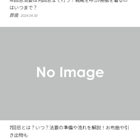
年回忌法要は何回忌まで行う？親戚を呼ぶ/喪服を着るの
はいつまで？
葬儀
2024.04.30
7回忌とは？いつ？法要の準備や流れを解説！お布施や引
き出物も