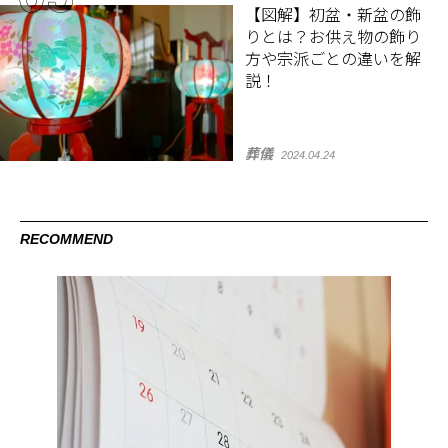
【図解】初盆・新盆の飾
りとは？お供え物の飾り
方や宗派ごとの違いを解
説！
葬儀
2024.04.24
RECOMMEND