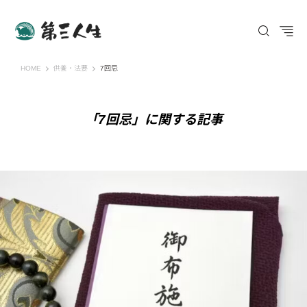
第三人生 〜寄り道の歩き方〜
HOME
供養・法要
7回忌
「7回忌」に関する記事