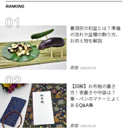
RANKING
曹洞宗の初盆とは？準備
の流れや盆棚の飾り方、
お供え物を解説
葬儀
2024.04.24
【図解】お布施の書き
方！表書きや中袋は？
筆・ペンのマナーとよく
あるQ&A集
葬儀
2024.04.24