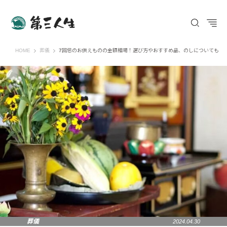
第三人生 〜寄り道の歩き方〜
HOME
葬儀
7回忌のお供えものの金額相場！選び方やおすすめ品、のしについても
葬儀
2024.04.30