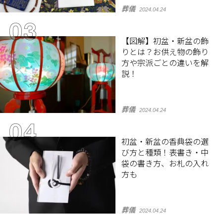
葬儀
2024.04.24
【図解】初盆・新盆の飾
りとは？お供え物の飾り
方や宗派ごとの違いを解
説！
葬儀
2024.04.24
初盆・新盆の香典袋の選
び方と種類！表書き・中
袋の書き方、お札の入れ
方も
葬儀
2024.04.24