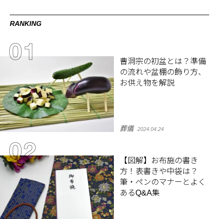
RANKING
曹洞宗の初盆とは？準備
の流れや盆棚の飾り方、
お供え物を解説
葬儀
2024.04.24
【図解】お布施の書き
方！表書きや中袋は？
筆・ペンのマナーとよく
あるQ&A集