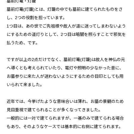
墓前灯篭・灯籠
墓前灯篭(灯籠)とは、灯籠の中でも墓前に建てられたものをさ
し、2つの役割を担っています。
1つ目は、あの世でご先祖様や故人が道に迷ってしまわないよう
にするための道灯りとして、2つ目は暗闇を照らすことで邪気を
払うため、です。
ですが以上の2点だけでなく、墓前灯篭(灯籠)は故人を神仏の元
へ導くとも考えられていたり、電灯や照明の少なかった昔に、
お墓参りに来た人が迷わないようにするための目印としても用
いられて来ました。
近年では、今挙げたような意味合いは薄れ、お墓の景観のため
見目重視で建てられることが多くなってきました。
一般的には一対で建てられますが、一基のみで建てられる場合
もあり、そのようなケースでは基本的に右側に建てられます。