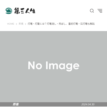
第三人生 〜寄り道の歩き方〜
HOME
葬儀
灯篭・灯籠とは？灯篭流し・飛ばし、墓前灯篭・石灯篭も解説
葬儀
2024.04.30