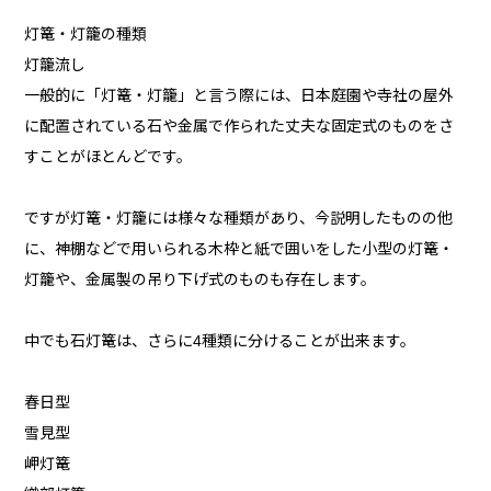
灯篭・灯籠の種類
灯籠流し
一般的に「灯篭・灯籠」と言う際には、日本庭園や寺社の屋外
に配置されている石や金属で作られた丈夫な固定式のものをさ
すことがほとんどです。
ですが灯篭・灯籠には様々な種類があり、今説明したものの他
に、神棚などで用いられる木枠と紙で囲いをした小型の灯篭・
灯籠や、金属製の吊り下げ式のものも存在します。
中でも石灯篭は、さらに4種類に分けることが出来ます。
春日型
雪見型
岬灯篭