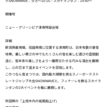
※SNOWWAVE：夕方～10:15／スカイランタン：19:40～
開催地
ニュー・グリーンピア津南特設会場
詳細
新潟県最南端、信越県境に位置する津南町は、日本有数の豪雪
地帯。厳しい寒さの中でもたくさんの雪を楽しむ遊びの空間創
造と、雪本来の美しさをより一層際立たせる巧みな演出を展開
し、心の芯まで温まるイベントを目指します。
このつなん雪まつりは、国内最大規模を誇るスノーボードスト
レートジャンプ大会SNOWWAVEと、フィナーレを飾るスカイラ
ンタンの2大イベントを軸に展開します。
秋田県の「上桧木内の紙風船上げ」