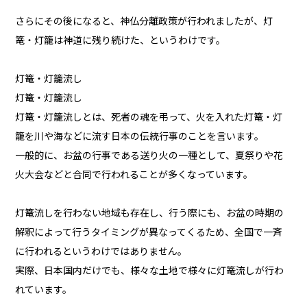
さらにその後になると、神仏分離政策が行われましたが、灯
篭・灯籠は神道に残り続けた、というわけです。
灯篭・灯籠流し
灯篭・灯籠流し
灯篭・灯籠流しとは、死者の魂を弔って、火を入れた灯篭・灯
籠を川や海などに流す日本の伝統行事のことを言います。
一般的に、お盆の行事である送り火の一種として、夏祭りや花
火大会などと合同で行われることが多くなっています。
灯篭流しを行わない地域も存在し、行う際にも、お盆の時期の
解釈によって行うタイミングが異なってくるため、全国で一斉
に行われるというわけではありません。
実際、日本国内だけでも、様々な土地で様々に灯篭流しが行わ
れています。