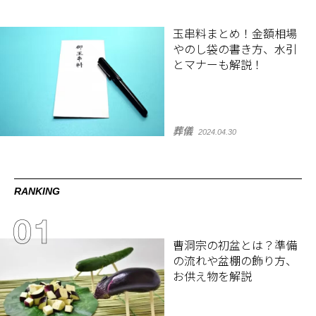
玉串料まとめ！金額相場
やのし袋の書き方、水引
とマナーも解説！
葬儀
2024.04.30
RANKING
曹洞宗の初盆とは？準備
の流れや盆棚の飾り方、
お供え物を解説