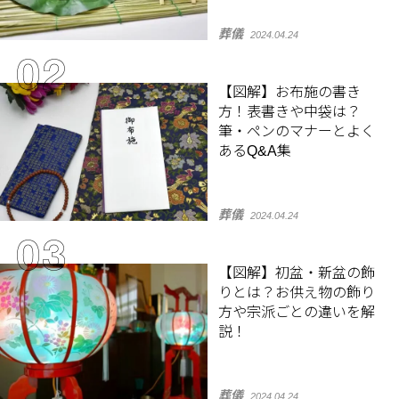
葬儀
2024.04.24
【図解】お布施の書き
方！表書きや中袋は？
筆・ペンのマナーとよく
あるQ&A集
葬儀
2024.04.24
【図解】初盆・新盆の飾
りとは？お供え物の飾り
方や宗派ごとの違いを解
説！
葬儀
2024.04.24