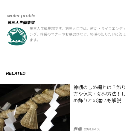
writer profile
第三人生編集部
第三人生編集部です。第三人生では、終活・ライフエンディ
ング、葬儀のマナーやお墓選びなど、終活の知りたいに答え
ます。
RELATED
神棚のしめ縄とは？飾り
方や保管・処理方法！し
め飾りとの違いも解説
葬儀
2024.04.30