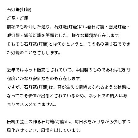
石灯篭(灯籠)
灯篭・灯籠
前項でも紹介した通り、石灯篭(灯籠)には春日灯籠・雪見灯籠・
岬灯籠・織部灯籠を筆頭とした、様々な種類が存在します。
そもそも石灯篭(灯籠)とは何かというと、その名の通り石ででき
た灯籠のことをさしします。
近年ではネット販売もされていて、中国製のものであれば1万円
程度とかなり安価なものも存在します。
ですが、石灯篭(灯籠)は、苔が生えて情緒あふれるような状態に
なってこそ価値が出るとされているため、ネットでの購入はあ
まりオススメできません。
伝統工芸士の作る石灯篭(灯籠)は、毎日水をかけながら少しずつ
風化させていき、風情を出しています。