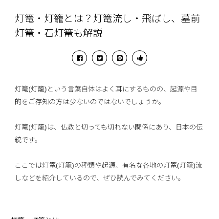
灯篭・灯籠とは？灯篭流し・飛ばし、墓前
灯篭・石灯篭も解説
灯篭(灯籠)という言葉自体はよく耳にするものの、起源や目
的をご存知の方は少ないのではないでしょうか。
灯篭(灯籠)は、仏教と切っても切れない関係にあり、日本の伝
統です。
ここでは灯篭(灯籠)の種類や起源、有名な各地の灯篭(灯籠)流
しなどを紹介しているので、ぜひ読んでみてください。