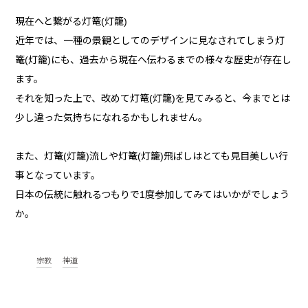
現在へと繋がる灯篭(灯籠)
近年では、一種の景観としてのデザインに見なされてしまう灯
篭(灯籠)にも、過去から現在へ伝わるまでの様々な歴史が存在し
ます。
それを知った上で、改めて灯篭(灯籠)を見てみると、今までとは
少し違った気持ちになれるかもしれません。
また、灯篭(灯籠)流しや灯篭(灯籠)飛ばしはとても見目美しい行
事となっています。
日本の伝統に触れるつもりで1度参加してみてはいかがでしょう
か。
宗教
神道