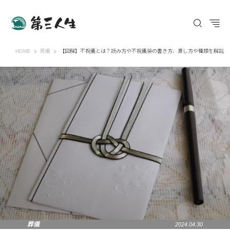
第三人生 〜寄り道の歩き方〜
HOME
葬儀
【図解】不祝儀とは？読み方や不祝儀袋の書き方、渡し方や種類を解説
葬儀
2024.04.30