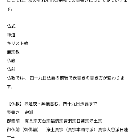
ここでは、次のそれぞれの宗教での表書きについて見ていきま
す。
仏式
神道
キリスト教
無宗教
仏教
仏前
仏教では、 四十九日法要の前後で表書きの書き方が変わりま
す。
【仏教】お通夜・葬儀含む、四十九日法要まで
表書き 宗派
御霊前 真言宗天台宗臨済宗曹洞宗日蓮宗浄土宗
御仏前（御佛前） 浄土真宗（真宗本願寺派）真宗大谷派日蓮