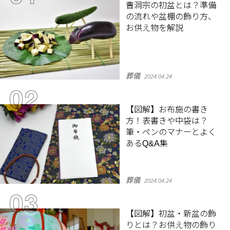
曹洞宗の初盆とは？準備
の流れや盆棚の飾り方、
お供え物を解説
葬儀
2024.04.24
【図解】お布施の書き
方！表書きや中袋は？
筆・ペンのマナーとよく
あるQ&A集
葬儀
2024.04.24
【図解】初盆・新盆の飾
りとは？お供え物の飾り