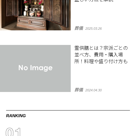
葬儀
2025.03.26
霊供膳とは？宗派ごとの
並べ方、費用・購入場
所！料理や盛り付け方も
葬儀
2024.04.30
RANKING