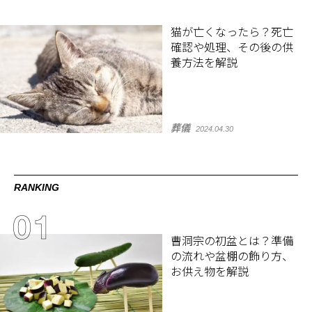
猫が亡くなったら？死亡
確認や処理、その後の供
養方法を解説
葬儀
2024.04.30
RANKING
曹洞宗の初盆とは？準備
の流れや盆棚の飾り方、
お供え物を解説