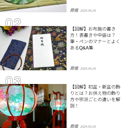
葬儀
2024.04.24
【図解】お布施の書き
方！表書きや中袋は？
筆・ペンのマナーとよく
あるQ&A集
葬儀
2024.04.24
【図解】初盆・新盆の飾
りとは？お供え物の飾り
方や宗派ごとの違いを解
説！
葬儀
2024.04.24