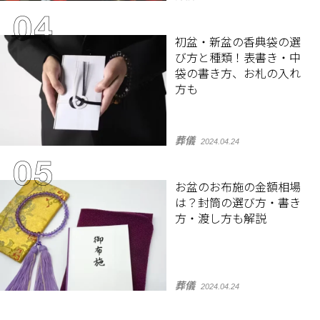
初盆・新盆の香典袋の選
び方と種類！表書き・中
袋の書き方、お札の入れ
方も
葬儀
2024.04.24
お盆のお布施の金額相場
は？封筒の選び方・書き
方・渡し方も解説
葬儀
2024.04.24