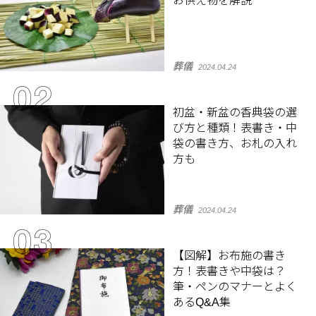
お供え物を解説
葬儀
2024.04.24
初盆・新盆の香典袋の選
び方と種類！表書き・中
袋の書き方、お札の入れ
方も
葬儀
2024.04.24
【図解】お布施の書き
方！表書きや中袋は？
筆・ペンのマナーとよく
あるQ&A集