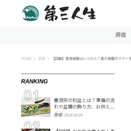
葬儀
第三人生 〜寄り道の歩き方〜
HOME
葬儀
【図解】夏用喪服はいつから？夏の喪服のマナー
RANKING
曹洞宗の初盆とは？準備の流
れや盆棚の飾り方、お供え物
を解説
葬儀
2024.04.24