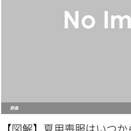
葬儀
【図解】夏用喪服はいつか