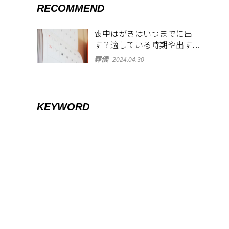
RECOMMEND
喪中はがきはいつまでに出
す？適している時期や出す範
囲を解説！
葬儀
2024.04.30
KEYWORD