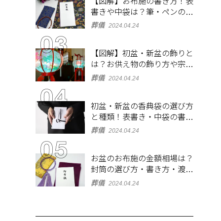
【図解】お布施の書き方！表
書きや中袋は？筆・ペンのマ
ナーとよくあるQ&A集
葬儀
2024.04.24
【図解】初盆・新盆の飾りと
は？お供え物の飾り方や宗派
ごとの違いを解説！
葬儀
2024.04.24
初盆・新盆の香典袋の選び方
と種類！表書き・中袋の書き
方、お札の入れ方も
葬儀
2024.04.24
お盆のお布施の金額相場は？
封筒の選び方・書き方・渡し
方も解説
葬儀
2024.04.24