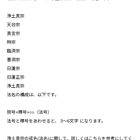
浄土真宗
天台宗
真言宗
時宗
臨済宗
曹洞宗
日蓮宗
日蓮正宗
浄土真宗
法名の構成は、以下です。
院号×釋号×○○（法号）
法号と釋号をあわせると、 3～6文字 になります。
浄土真宗の戒名(法名)に関して、詳しくはこちらを参考にしてく