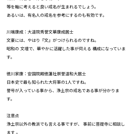
等を軸に考えると良い戒名が生まれるでしょう。
あるいは、有名人の戒名を参考にするのも有効です。
川端康成：大道院秀誉文華康成居士
文豪には、やはり『文』がつけられるのですね。
昭和の 文壇で、華やかに活躍した事が伺える 構成になっていま
す。
徳川家康：安国院殿徳蓮社崇誉道和大居士
日本史で最も知られた大将軍の1人ですね。
誉号が入っている事から、浄土宗の戒名である事が分かりま
す。
注意点
浄土宗以外の教派でも言える事ですが、 事前に菩提寺に相談し
ます 。