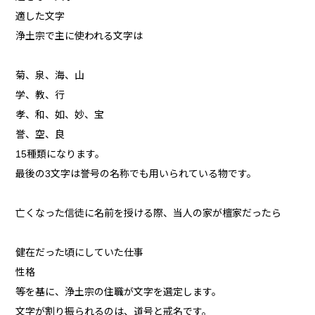
適した文字
浄土宗で主に使われる文字は
菊、泉、海、山
学、教、行
孝、和、如、妙、宝
誉、空、良
15種類になります。
最後の3文字は誉号の名称でも用いられている物です。
亡くなった信徒に名前を授ける際、当人の家が檀家だったら
健在だった頃にしていた仕事
性格
等を基に、浄土宗の住職が文字を選定します。
文字が割り振られるのは、道号と戒名です。