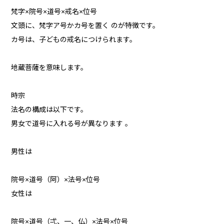
梵字×院号×道号×戒名×位号
文頭に、梵字ア号かカ号を置く のが特徴です。
カ号は、子どもの戒名につけられます。
地蔵菩薩を意味します。
時宗
法名の構成は以下です。
男女で道号に入れる号が異なります 。
男性は
院号×道号（阿）×法号×位号
女性は
院号×道号（弌、一、仏）×法号×位号