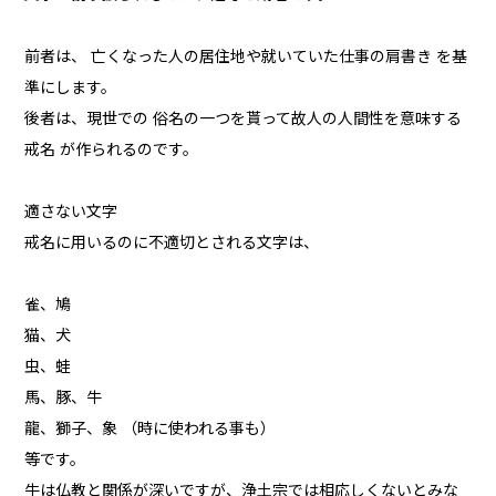
前者は、 亡くなった人の居住地や就いていた仕事の肩書き を基
準にします。
後者は、現世での 俗名の一つを貰って故人の人間性を意味する
戒名 が作られるのです。
適さない文字
戒名に用いるのに不適切とされる文字は、
雀、鳩
猫、犬
虫、蛙
馬、豚、牛
龍、獅子、象 （時に使われる事も）
等です。
牛は仏教と関係が深いですが、浄土宗では相応しくないとみな