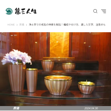
第三人生 〜寄り道の歩き方〜
HOME
葬儀
浄土宗での戒名の特徴を解説！構成や付け方、適した文字、注意点も
葬儀
2024.04.30