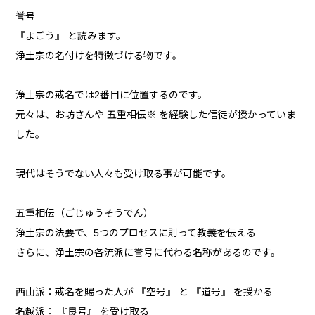
誉号
『よごう』 と読みます。
浄土宗の名付けを特徴づける物です。
浄土宗の戒名では2番目に位置するのです。
元々は、お坊さんや 五重相伝※ を経験した信徒が授かっていま
した。
現代はそうでない人々も受け取る事が可能です。
五重相伝（ごじゅうそうでん）
浄土宗の法要で、5つのプロセスに則って教義を伝える
さらに、浄土宗の各流派に誉号に代わる名称があるのです。
西山派：戒名を賜った人が 『空号』 と 『道号』 を授かる
名越派： 『良号』 を受け取る