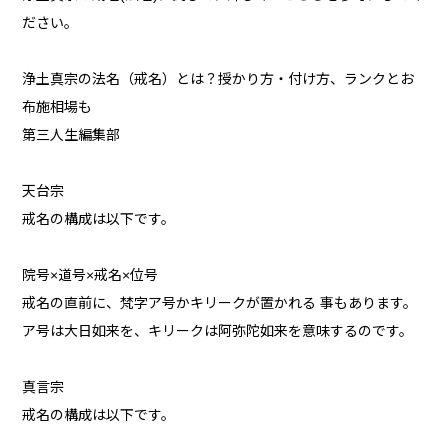
ださい。
浄土真宗の法名（戒名）とは？授かり方・付け方、ランクとお
布施相場も
第三人生編集部
天台宗
戒名の構成は以下です。
院号×道号×戒名×位号
戒名の直前に、梵字ア号かキリークが置かれる 事もあります。
ア号は大日如来を、キリークは阿弥陀如来を意味するのです。
真言宗
戒名の構成は以下です。