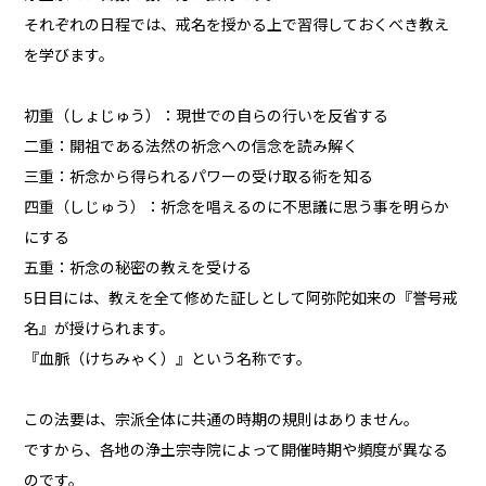
それぞれの日程では、戒名を授かる上で習得しておくべき教え
を学びます。
初重（しょじゅう）：現世での自らの行いを反省する
二重：開祖である法然の祈念への信念を読み解く
三重：祈念から得られるパワーの受け取る術を知る
四重（しじゅう）：祈念を唱えるのに不思議に思う事を明らか
にする
五重：祈念の秘密の教えを受ける
5日目には、教えを全て修めた証しとして阿弥陀如来の『誉号戒
名』が授けられます。
『血脈（けちみゃく）』という名称です。
この法要は、宗派全体に共通の時期の規則はありません。
ですから、各地の浄土宗寺院によって開催時期や頻度が異なる
のです。