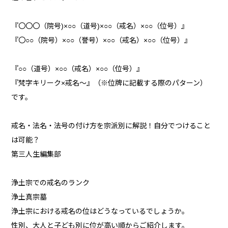
『〇〇〇（院号)×○○（道号)×○○（戒名）×○○（位号）』
『〇○○（院号）×○○（誉号）×○○（戒名）×○○（位号）』
『○○（道号）×○○（戒名）×○○（位号）』
『梵字キリーク×戒名～』（※位牌に記載する際のパターン）
です。
戒名・法名・法号の付け方を宗派別に解説！自分でつけること
は可能？
第三人生編集部
浄土宗での戒名のランク
浄土真宗墓
浄土宗における戒名の位はどうなっているでしょうか。
性別、大人と子ども別に位が高い順からご紹介します。