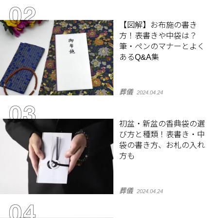
【図解】お布施の書き
方！表書きや中袋は？
筆・ペンのマナーとよく
あるQ&A集
葬儀
2024.04.24
初盆・新盆の香典袋の選
び方と種類！表書き・中
袋の書き方、お札の入れ
方も
葬儀
2024.04.24