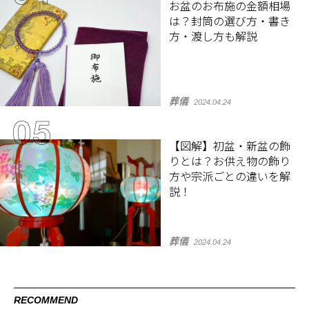
お盆のお布施の金額相場
は？封筒の選び方・書き
方・渡し方も解説
葬儀
2024.04.24
【図解】初盆・新盆の飾
りとは？お供え物の飾り
方や宗派ごとの違いを解
説！
葬儀
2024.04.24
RECOMMEND