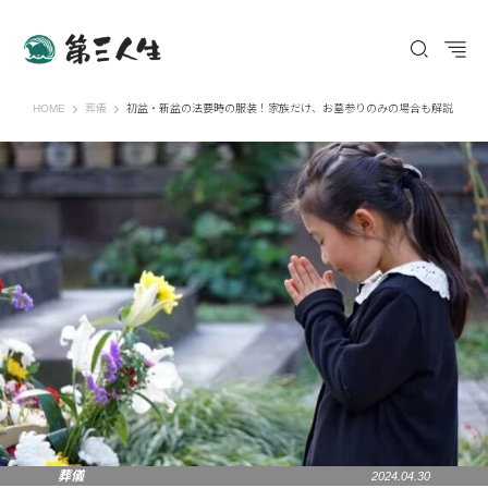
第三人生 〜寄り道の歩き方〜
HOME
葬儀
初盆・新盆の法要時の服装！家族だけ、お墓参りのみの場合も解説
葬儀
2024.04.30