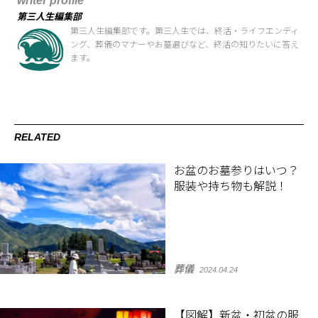
writer profile
第三人生編集部
第三人生編集部です。第三人生では、終活・ライフエンディ
ング、葬儀のマナーやお墓選びなど、終活の知りたいに答え
ます。
RELATED
お盆のお墓参りはいつ？
服装や持ち物も解説！
葬儀
2024.04.24
【図解】新盆・初盆の服