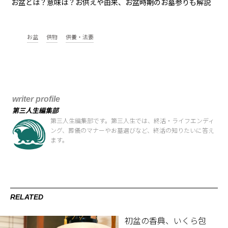
お盆とは？意味は？お供えや由来、お盆時期のお墓参りも解説
お盆
供物
供養・法要
writer profile
第三人生編集部
第三人生編集部です。第三人生では、終活・ライフエンディ
ング、葬儀のマナーやお墓選びなど、終活の知りたいに答え
ます。
RELATED
初盆の香典、いくら包