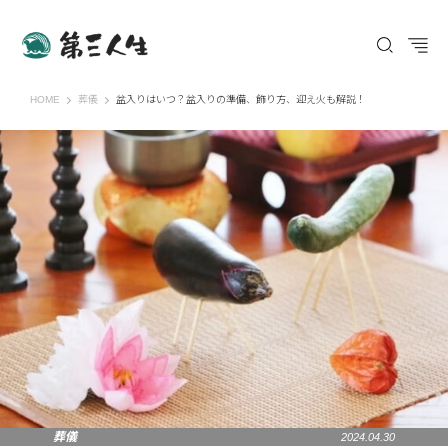
第三人生 〜寄り道の歩き方〜
HOME
葬儀
盆入りはいつ？盆入りの準備、飾り方、迎え火も解説！
葬儀
2024.04.30